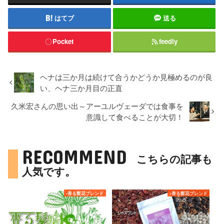
はてブ
送る
Pocket
feedly
ヘナは三か月は続けて合うかどうか見極めるのが良
い、ヘナ三か月目の正直
久米宏さんの思い出～アーユルヴェーダでは食事を
意識して食べることが大切！
RECOMMEND
こちらの記事も
人気です。
-香る髪花ブレンド
-香る髪花ブレンド