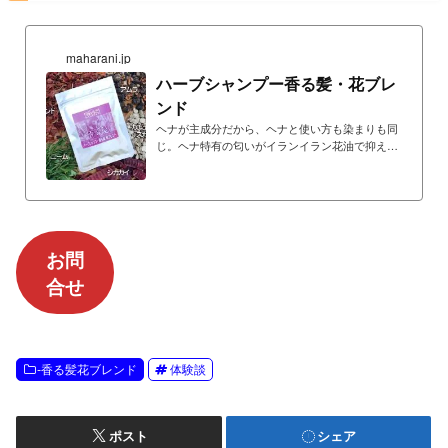
maharani.jp
ハーブシャンプー香る髪・花ブレ
ンド
ヘナが主成分だから、ヘナと使い方も染まりも同
じ。ヘナ特有の匂いがイランイラン花油で抑えら
れ心地よい花の香り…ヘナの匂いが苦手な方に特
におすすめします…さらに、カラートリートメン
ト花ブレンドにはハイビスカス／ジャスワンド花
弁粉末を配合、ヘナのトリートメント作用＋ハイ
ビスカスの潤い成分で、仕上がり良好です。
お問
合せ
-香る髪花ブレンド
体験談
ポスト
シェア