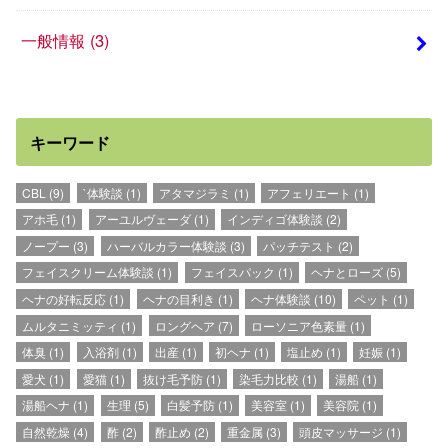
一般情報
(3)
キーワード
CBL
(9)
`体験談
(1)
アタマジラミ
(1)
アフェリエート
(1)
アホ毛
(1)
アーユルヴェーダ
(1)
インディゴ体験談
(2)
ノープー
(3)
ハーバルカラー体験談
(3)
パッチテスト
(2)
フェイスクリーム体験談
(1)
フェイスパック
(1)
ヘナとローズ
(5)
ヘナの好転反応
(1)
ヘナの目利き
(1)
ヘナ体験談
(10)
ペット
(1)
ムルタニミッティ
(1)
ロングヘア
(7)
ローソニア色素量
(1)
体臭
(1)
入浴剤
(1)
出産
(1)
初ヘナ
(1)
塩止め
(1)
妊娠
(1)
愛犬
(1)
愛猫
(1)
抜け毛予防
(1)
染毛力比較
(1)
湯船
(1)
湯船ヘナ
(1)
生理
(5)
白髪予防
(1)
美容室
(1)
美容院
(1)
自然乾燥
(4)
酢
(2)
酢止め
(2)
重金属
(3)
頭皮マッサージ
(1)