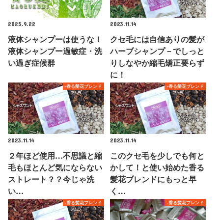
2025.9.22
2023.11.14
液体シャンプーは使うな！
クセ毛には自信ありの髪が
液体シャンプー過敏症・洗
ハーブシャンプ－でしっと
い過ぎ症候群
りしなやか縮毛矯正要らず
に！
-香る髪花ブレンド
-香る髪花ブレンド
2023.11.14
2023.11.14
２年ほど使用…不思議と縮
このクセ毛を少しでも何と
毛もほとんど気にならない
かして！と使い始めた香る
ストレート？？今じゃ洗
髪花ブレンドにもっと早
い…
く…
-香る髪花ブレンド
-香る髪花ブレンド