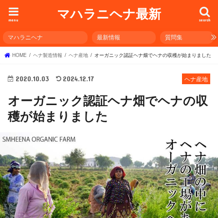
マハラニヘナ最新
menu
search
マハラニヘナ
最新情報
質問集
HOME
ヘナ製造情報
ヘナ産地
オーガニック認証ヘナ畑でヘナの収穫が始まりました
2020.10.03
2024.12.17
ヘナ産地
オーガニック認証ヘナ畑でヘナの収
穫が始まりました