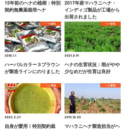
15年前のヘナの植樹：特別
2017年産マハラニヘナ・
契約無農薬栽培ヘナ
インディゴ製品が工場から
出荷されました
ヘナ産地
ヘナ産地
2018.1.1
2021.8.19
ハーバルカラー３ブラウン
ヘナの生育状況：雨がやや
が製造ラインにのりました
少なめだが生育は良好
ヘナ産地
ヘナ産地
2025.2.27
2019.10.20
自身が愛用！特別契約栽
マハラニヘナ製造担当がヘ