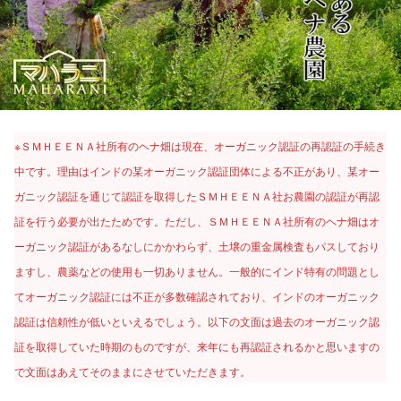
※ＳＭＨＥＥＮＡ社所有のヘナ畑は現在、オーガニック認証の再認証の手続き
中です。理由はインドの某オーガニック認証団体による不正があり、某オー
ガニック認証を通じて認証を取得したＳＭＨＥＥＮＡ社お農園の認証が再認
証を行う必要が出たためです。ただし、ＳＭＨＥＥＮＡ社所有のヘナ畑はオ
ーガニック認証があるなしにかかわらず、土壌の重金属検査もパスしており
ますし、農薬などの使用も一切ありません。一般的にインド特有の問題とし
てオーガニック認証には不正が多数確認されており、インドのオーガニック
認証は信頼性が低いといえるでしょう。以下の文面は過去のオーガニック認
証を取得していた時期のものですが、来年にも再認証されるかと思いますの
で文面はあえてそのままにさせていただきます。