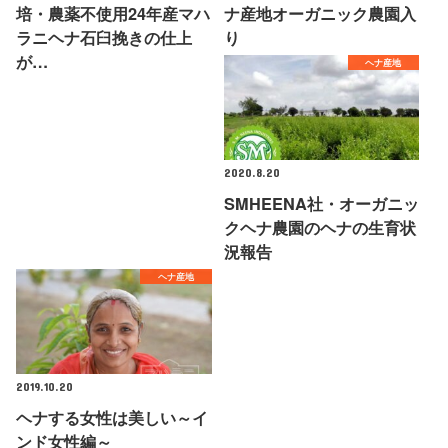
培・農薬不使用24年産マハ
ナ産地オーガニック農園入
ラニヘナ石臼挽きの仕上
り
が…
ヘナ産地
2020.8.20
SMHEENA社・オーガニッ
クヘナ農園のヘナの生育状
況報告
ヘナ産地
2019.10.20
ヘナする女性は美しい～イ
ンド女性編～