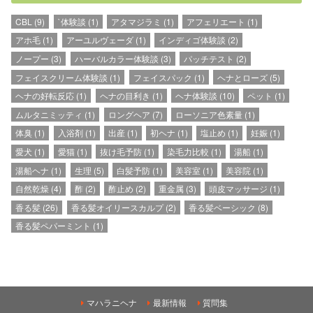
CBL
(9)
`体験談
(1)
アタマジラミ
(1)
アフェリエート
(1)
アホ毛
(1)
アーユルヴェーダ
(1)
インディゴ体験談
(2)
ノープー
(3)
ハーバルカラー体験談
(3)
パッチテスト
(2)
フェイスクリーム体験談
(1)
フェイスパック
(1)
ヘナとローズ
(5)
ヘナの好転反応
(1)
ヘナの目利き
(1)
ヘナ体験談
(10)
ペット
(1)
ムルタニミッティ
(1)
ロングヘア
(7)
ローソニア色素量
(1)
体臭
(1)
入浴剤
(1)
出産
(1)
初ヘナ
(1)
塩止め
(1)
妊娠
(1)
愛犬
(1)
愛猫
(1)
抜け毛予防
(1)
染毛力比較
(1)
湯船
(1)
湯船ヘナ
(1)
生理
(5)
白髪予防
(1)
美容室
(1)
美容院
(1)
自然乾燥
(4)
酢
(2)
酢止め
(2)
重金属
(3)
頭皮マッサージ
(1)
香る髪
(26)
香る髪オイリースカルプ
(2)
香る髪ベーシック
(8)
香る髪ペパーミント
(1)
マハラニヘナ
最新情報
質問集