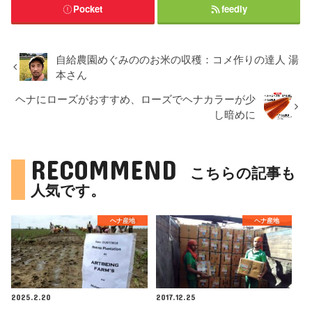
Pocket
feedly
自給農園めぐみののお米の収穫：コメ作りの達人 湯
本さん
ヘナにローズがおすすめ、ローズでヘナカラーが少
し暗めに
RECOMMEND
こちらの記事も
人気です。
ヘナ産地
ヘナ産地
2025.2.20
2017.12.25