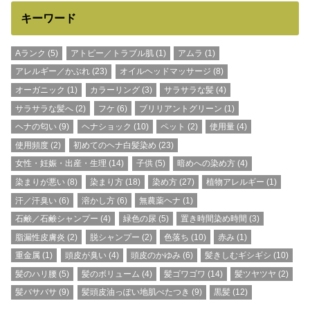
キーワード
Aランク
(5)
アトピー／トラブル肌
(1)
アムラ
(1)
アレルギー／かぶれ
(23)
オイルヘッドマッサージ
(8)
オーガニック
(1)
カラーリング
(3)
サラサラな髪
(4)
サラサラな髪へ
(2)
フケ
(6)
ブリリアントグリーン
(1)
ヘナの匂い
(9)
ヘナショック
(10)
ペット
(2)
使用量
(4)
使用頻度
(2)
初めてのヘナ白髪染め
(23)
女性・妊娠・出産・生理
(14)
子供
(5)
暗めへの染め方
(4)
染まりが悪い
(8)
染まり方
(18)
染め方
(27)
植物アレルギー
(1)
汗／汗臭い
(6)
溶かし方
(6)
無農薬ヘナ
(1)
石鹸／石鹸シャンプー
(4)
緑色の尿
(5)
置き時間染め時間
(3)
脂漏性皮膚炎
(2)
脱シャンプー
(2)
色落ち
(10)
赤み
(1)
重金属
(1)
頭皮が臭い
(4)
頭皮のかゆみ
(6)
髪きしむギシギシ
(10)
髪のハリ腰
(5)
髪のボリューム
(4)
髪ゴワゴワ
(14)
髪ツヤツヤ
(2)
髪バサバサ
(9)
髪頭皮油っぽい地肌べたつき
(9)
黒髪
(12)