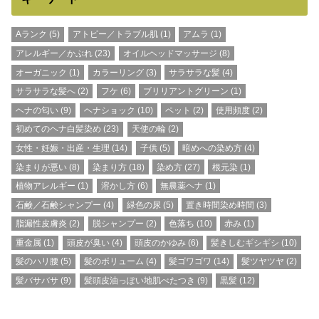
Aランク
(5)
アトピー／トラブル肌
(1)
アムラ
(1)
アレルギー／かぶれ
(23)
オイルヘッドマッサージ
(8)
オーガニック
(1)
カラーリング
(3)
サラサラな髪
(4)
サラサラな髪へ
(2)
フケ
(6)
ブリリアントグリーン
(1)
ヘナの匂い
(9)
ヘナショック
(10)
ペット
(2)
使用頻度
(2)
初めてのヘナ白髪染め
(23)
天使の輪
(2)
女性・妊娠・出産・生理
(14)
子供
(5)
暗めへの染め方
(4)
染まりが悪い
(8)
染まり方
(18)
染め方
(27)
根元染
(1)
植物アレルギー
(1)
溶かし方
(6)
無農薬ヘナ
(1)
石鹸／石鹸シャンプー
(4)
緑色の尿
(5)
置き時間染め時間
(3)
脂漏性皮膚炎
(2)
脱シャンプー
(2)
色落ち
(10)
赤み
(1)
重金属
(1)
頭皮が臭い
(4)
頭皮のかゆみ
(6)
髪きしむギシギシ
(10)
髪のハリ腰
(5)
髪のボリューム
(4)
髪ゴワゴワ
(14)
髪ツヤツヤ
(2)
髪バサバサ
(9)
髪頭皮油っぽい地肌べたつき
(9)
黒髪
(12)