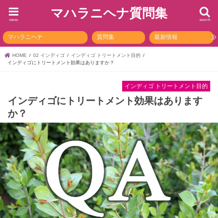
マハラニヘナ質問集
menu
search
マハラニヘナ
質問集
最新情報
HOME
02 インディゴ
インディゴ トリートメント目的
インディゴにトリートメント効果はありますか？
インディゴ トリートメント目的
インディゴにトリートメント効果はあります
か？