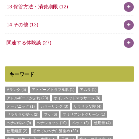
13 保管方法・消費期限
(12)
14 その他
(13)
関連する体験談
(27)
キーワード
Aランク
(5)
アトピー／トラブル肌
(1)
アムラ
(1)
アレルギー／かぶれ
(23)
オイルヘッドマッサージ
(8)
オーガニック
(1)
カラーリング
(3)
サラサラな髪
(4)
サラサラな髪へ
(2)
フケ
(6)
ブリリアントグリーン
(1)
ヘナの匂い
(9)
ヘナショック
(10)
ペット
(2)
使用量
(4)
使用頻度
(2)
初めてのヘナ白髪染め
(23)