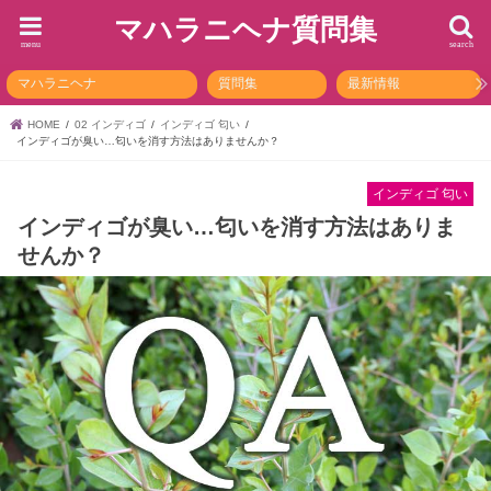
マハラニヘナ質問集
menu
search
マハラニヘナ
質問集
最新情報
HOME
02 インディゴ
インディゴ 匂い
インディゴが臭い…匂いを消す方法はありませんか？
インディゴ 匂い
インディゴが臭い…匂いを消す方法はありま
せんか？