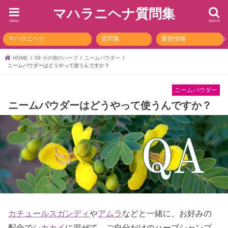
マハラニヘナ質問集
menu
search
マハラニヘナ
質問集
最新情報
HOME
09 その他のハーブ
ニームパウダー
ニームパウダーはどうやって使うんですか？
ニームパウダー
ニームパウダーはどうやって使うんですか？
カチュールスガンディ
や
アムラ
などと一緒に、お好みの
配合で
シカカイ
に混ぜて、ご自分だけのハーブシャンプ