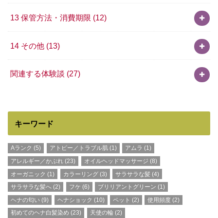
13 保管方法・消費期限
(12)
14 その他
(13)
関連する体験談
(27)
キーワード
Aランク
(5)
アトピー／トラブル肌
(1)
アムラ
(1)
アレルギー／かぶれ
(23)
オイルヘッドマッサージ
(8)
オーガニック
(1)
カラーリング
(3)
サラサラな髪
(4)
サラサラな髪へ
(2)
フケ
(6)
ブリリアントグリーン
(1)
ヘナの匂い
(9)
ヘナショック
(10)
ペット
(2)
使用頻度
(2)
初めてのヘナ白髪染め
(23)
天使の輪
(2)