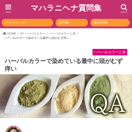
マハラニヘナ質問集
menu
search
マハラニヘナ
質問集
最新情報
HOME
03 ハーバルカラー
ハーバルカラーと体
ハーバルカラーで染めている最中に頭がむず痒い
ハーバルカラーと体
ハーバルカラーで染めている最中に頭がむず
痒い