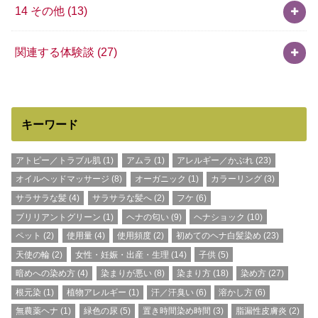
14 その他
(13)
関連する体験談
(27)
キーワード
アトピー／トラブル肌
(1)
アムラ
(1)
アレルギー／かぶれ
(23)
オイルヘッドマッサージ
(8)
オーガニック
(1)
カラーリング
(3)
サラサラな髪
(4)
サラサラな髪へ
(2)
フケ
(6)
ブリリアントグリーン
(1)
ヘナの匂い
(9)
ヘナショック
(10)
ペット
(2)
使用量
(4)
使用頻度
(2)
初めてのヘナ白髪染め
(23)
天使の輪
(2)
女性・妊娠・出産・生理
(14)
子供
(5)
暗めへの染め方
(4)
染まりが悪い
(8)
染まり方
(18)
染め方
(27)
根元染
(1)
植物アレルギー
(1)
汗／汗臭い
(6)
溶かし方
(6)
無農薬ヘナ
(1)
緑色の尿
(5)
置き時間染め時間
(3)
脂漏性皮膚炎
(2)