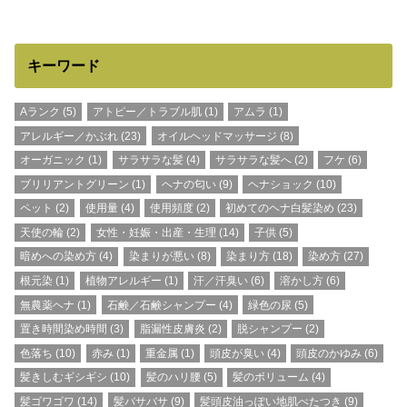
キーワード
Aランク
(5)
アトピー／トラブル肌
(1)
アムラ
(1)
アレルギー／かぶれ
(23)
オイルヘッドマッサージ
(8)
オーガニック
(1)
サラサラな髪
(4)
サラサラな髪へ
(2)
フケ
(6)
ブリリアントグリーン
(1)
ヘナの匂い
(9)
ヘナショック
(10)
ペット
(2)
使用量
(4)
使用頻度
(2)
初めてのヘナ白髪染め
(23)
天使の輪
(2)
女性・妊娠・出産・生理
(14)
子供
(5)
暗めへの染め方
(4)
染まりが悪い
(8)
染まり方
(18)
染め方
(27)
根元染
(1)
植物アレルギー
(1)
汗／汗臭い
(6)
溶かし方
(6)
無農薬ヘナ
(1)
石鹸／石鹸シャンプー
(4)
緑色の尿
(5)
置き時間染め時間
(3)
脂漏性皮膚炎
(2)
脱シャンプー
(2)
色落ち
(10)
赤み
(1)
重金属
(1)
頭皮が臭い
(4)
頭皮のかゆみ
(6)
髪きしむギシギシ
(10)
髪のハリ腰
(5)
髪のボリューム
(4)
髪ゴワゴワ
(14)
髪バサバサ
(9)
髪頭皮油っぽい地肌べたつき
(9)