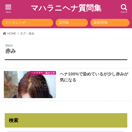
マハラニヘナ質問集
menu
search
マハラニヘナ
質問集
最新情報
HOME
タグ : 赤み
赤み
ヘナカラー・染まり方
ヘナ100%で染めているが少し赤みが
気になる
検索