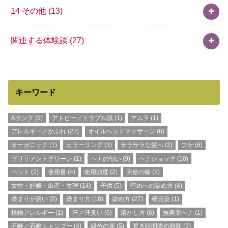
14 その他
(13)
関連する体験談
(27)
キーワード
Aランク
(5)
アトピー／トラブル肌
(1)
アムラ
(1)
アレルギー／かぶれ
(23)
オイルヘッドマッサージ
(8)
オーガニック
(1)
カラーリング
(3)
サラサラな髪へ
(2)
フケ
(6)
ブリリアントグリーン
(1)
ヘナの匂い
(9)
ヘナショック
(10)
ペット
(2)
使用量
(4)
使用頻度
(2)
天使の輪
(2)
女性・妊娠・出産・生理
(14)
子供
(5)
暗めへの染め方
(4)
染まりが悪い
(8)
染まり方
(18)
染め方
(27)
根元染
(1)
植物アレルギー
(1)
汗／汗臭い
(6)
溶かし方
(6)
無農薬ヘナ
(1)
石鹸／石鹸シャンプー
(4)
緑色の尿
(5)
置き時間染め時間
(3)