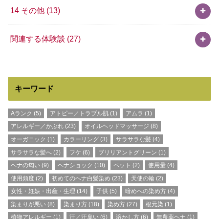
14 その他
(13)
関連する体験談
(27)
キーワード
Aランク
(5)
アトピー／トラブル肌
(1)
アムラ
(1)
アレルギー／かぶれ
(23)
オイルヘッドマッサージ
(8)
オーガニック
(1)
カラーリング
(3)
サラサラな髪
(4)
サラサラな髪へ
(2)
フケ
(6)
ブリリアントグリーン
(1)
ヘナの匂い
(9)
ヘナショック
(10)
ペット
(2)
使用量
(4)
使用頻度
(2)
初めてのヘナ白髪染め
(23)
天使の輪
(2)
女性・妊娠・出産・生理
(14)
子供
(5)
暗めへの染め方
(4)
染まりが悪い
(8)
染まり方
(18)
染め方
(27)
根元染
(1)
植物アレルギー
(1)
汗／汗臭い
(6)
溶かし方
(6)
無農薬ヘナ
(1)