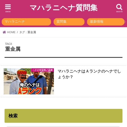
マハラニヘナ質問集
menu
search
マハラニヘナ
質問集
最新情報
HOME
タグ : 重金属
重金属
ヘナの安全性／品質
マハラニヘナはＡランクのヘナでし
ょうか？
検索