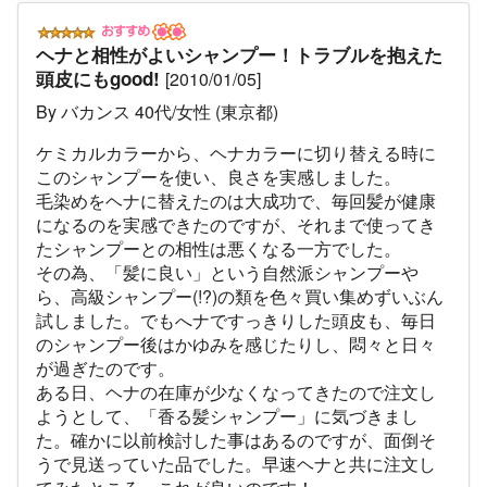
ヘナと相性がよいシャンプー！トラブルを抱えた
頭皮にもgood!
[2010/01/05]
By バカンス 40代/女性 (東京都)
ケミカルカラーから、ヘナカラーに切り替える時に
このシャンプーを使い、良さを実感しました。
毛染めをヘナに替えたのは大成功で、毎回髪が健康
になるのを実感できたのですが、それまで使ってき
たシャンプーとの相性は悪くなる一方でした。
その為、「髪に良い」という自然派シャンプーや
ら、高級シャンプー(!?)の類を色々買い集めずいぶん
試しました。でもへナですっきりした頭皮も、毎日
のシャンプー後はかゆみを感じたりし、悶々と日々
が過ぎたのです。
ある日、ヘナの在庫が少なくなってきたので注文し
ようとして、「香る髪シャンプー」に気づきまし
た。確かに以前検討した事はあるのですが、面倒そ
うで見送っていた品でした。早速ヘナと共に注文し