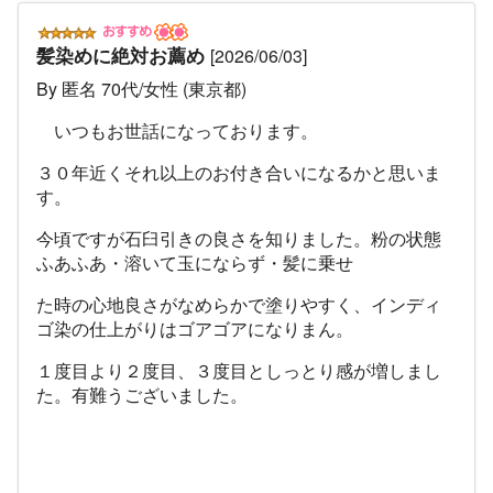
髪染めに絶対お薦め
[2026/06/03]
By 匿名 70代/女性 (東京都)
いつもお世話になっております。
３０年近くそれ以上のお付き合いになるかと思いま
す。
今頃ですが石臼引きの良さを知りました。粉の状態
ふあふあ・溶いて玉にならず・髪に乗せ
た時の心地良さ
がなめらかで塗りやすく、インディ
ゴ染の仕上がりはゴアゴアになりまん。
１
度目
よ
り２度目、３度目としっとり感が増しまし
た。有難うございました。