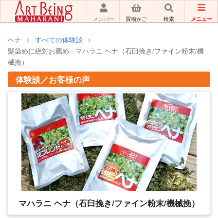
メニュー
メンバー
買物かご
検索
ヘナ
すべての体験談
髪染めに絶対お薦め - マハラニ ヘナ（石臼挽き/ファイン粉末/機
械挽）
体験談／お客様の声
マハラニ ヘナ（石臼挽き/ファイン粉末/機械挽）