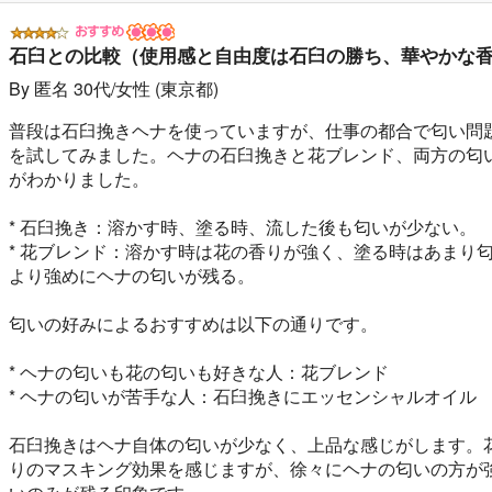
石臼との比較（使用感と自由度は石臼の勝ち、華やかな
By 匿名 30代/女性 (東京都)
普段は石臼挽きヘナを使っていますが、仕事の都合で匂い問
を試してみました。ヘナの石臼挽きと花ブレンド、両方の匂
がわかりました。
* 石臼挽き：溶かす時、塗る時、流した後も匂いが少ない。
* 花ブレンド：溶かす時は花の香りが強く、塗る時はあまり
より強めにヘナの匂いが残る。
匂いの好みによるおすすめは以下の通りです。
* ヘナの匂いも花の匂いも好きな人：花ブレンド
* ヘナの匂いが苦手な人：石臼挽きにエッセンシャルオイル
石臼挽きはヘナ自体の匂いが少なく、上品な感じがします。
りのマスキング効果を感じますが、徐々にヘナの匂いの方が