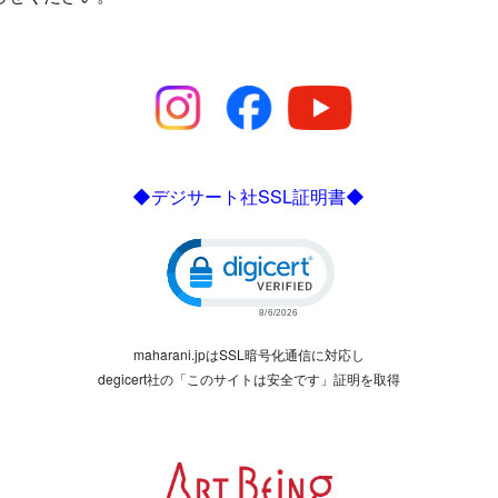
◆デジサート社SSL証明書◆
Click to open certificate verific
maharani.jpはSSL暗号化通信に対応し
degicert社の「このサイトは安全です」証明を取得