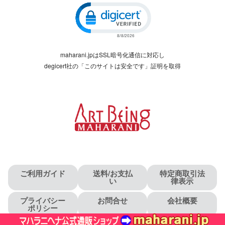
Click to open certificate verific
maharani.jpはSSL暗号化通信に対応し
degicert社の「このサイトは安全です」証明を取得
ご利用ガイド
送料/お支払
特定商取引法
い
律表示
プライバシー
お問合せ
会社概要
ポリシー