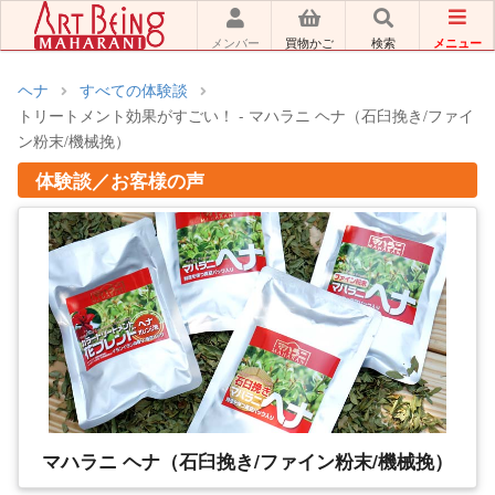
メニュー
メンバー
買物かご
検索
ヘナ
すべての体験談
トリートメント効果がすごい！ - マハラニ ヘナ（石臼挽き/ファイ
ン粉末/機械挽）
体験談／お客様の声
マハラニ ヘナ（石臼挽き/ファイン粉末/機械挽）