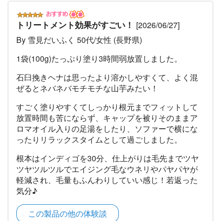
トリートメント効果がすごい！
[2026/06/27]
By 雪見だいふく 50代/女性 (長野県)
1袋(100g)たっぷり塗り3時間弱放置しました。
石臼挽きヘナは思ったより溶かしやすくて、よく混
ぜるとネバネバモチモチな山芋みたい！
すごく塗りやすくてしっかり根元までフィットして
放置時間も苦にならず、キャップを被りそのままア
ロマオイル入りの足湯をしたり、ソファーで横にな
ったりリラックスタイムとして過ごしました。
根本はインディゴを30分、仕上がりは毛先までツヤ
ツヤツルツルでエイジング毛なウネリやパヤパヤが
軽減され、毛量もふんわりしていい感じ！若返った
気分♪
この製品の他の体験談