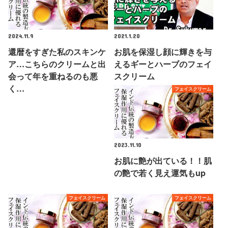
2024.11.9
2021.1.20
還暦をすぎた私のスキンケ
お肌を保湿し顔に輝きを与
ア…こちらのクリームと出
えるギーとハーブのフェイ
会って年を重ねるのも悪
スクリーム
く…
フェイスクリーム
2023.11.10
お肌に艶が出ている！！肌
の艶で若く見え運気もup
フェイスクリーム
フェイスクリーム