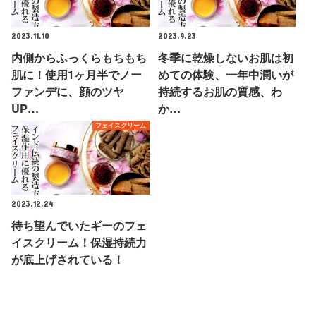
2023.11.10
2023.9.23
内側からふっくらもちもち
冬季に乾燥しないお肌は初
肌に！使用1ヶ月半でノー
めての体験、一年中潤いが
ファンデに、顔のツヤ
持続するお肌の質感、わ
UP…
か…
フェイスクリーム
2023.12.24
待ち望んでいたギーのフェ
イスクリーム！保湿持続力
が底上げされている！