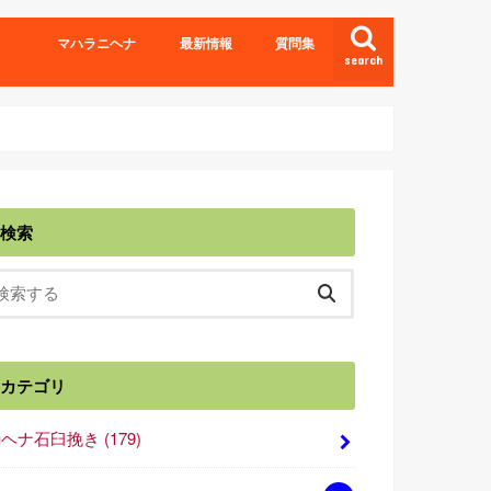
マハラニヘナ
最新情報
質問集
search
検索
カテゴリ
■ヘナ石臼挽き
(179)