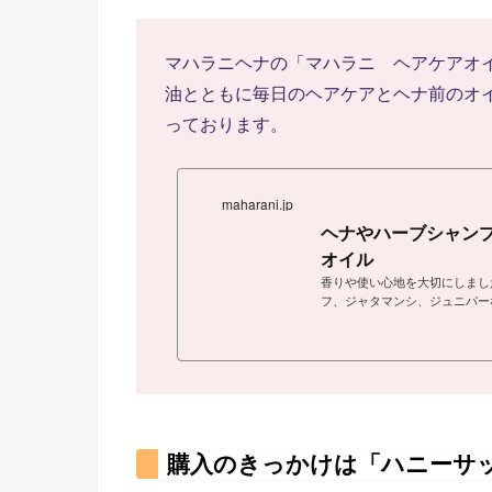
マハラニヘナの「マハラニ ヘアケアオ
油とともに毎日のヘアケアとヘナ前のオ
っております。
maharani.jp
ヘナやハーブシャンプ
オイル
香りや使い心地を大切にしまし
フ、ジャタマンシ、ジュニパー
やヘナ後に、ヘアオイルとして
仕上がりを向上させます。
購入のきっかけは「ハニーサ