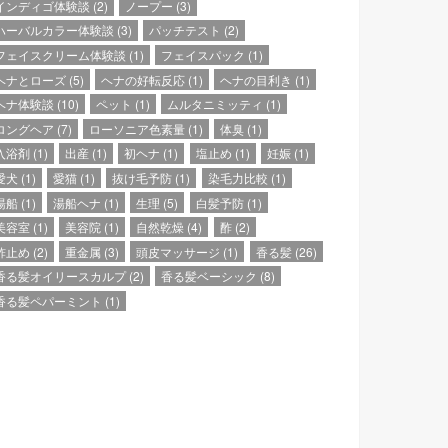
インディゴ体験談
(2)
ノープー
(3)
ハーバルカラー体験談
(3)
パッチテスト
(2)
フェイスクリーム体験談
(1)
フェイスパック
(1)
ヘナとローズ
(5)
ヘナの好転反応
(1)
ヘナの目利き
(1)
ヘナ体験談
(10)
ペット
(1)
ムルタニミッティ
(1)
ロングヘア
(7)
ローソニア色素量
(1)
体臭
(1)
入浴剤
(1)
出産
(1)
初ヘナ
(1)
塩止め
(1)
妊娠
(1)
愛犬
(1)
愛猫
(1)
抜け毛予防
(1)
染毛力比較
(1)
湯船
(1)
湯船ヘナ
(1)
生理
(5)
白髪予防
(1)
美容室
(1)
美容院
(1)
自然乾燥
(4)
酢
(2)
酢止め
(2)
重金属
(3)
頭皮マッサージ
(1)
香る髪
(26)
香る髪オイリースカルプ
(2)
香る髪ベーシック
(8)
香る髪ペパーミント
(1)