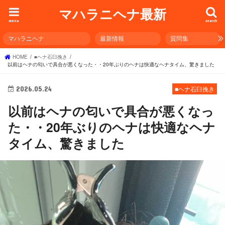
マハラニヘナ最新
menu
search
マハラニヘナ
最新情報
質問集
HOME
■ヘナ石臼挽き
以前はヘナの匂いで具合が悪くなった・・20年ぶりのヘナは快適なヘナタイム、驚きました
2026.05.24
■ヘナ石臼挽き
以前はヘナの匂いで具合が悪くなっ
た・・20年ぶりのヘナは快適なヘナ
タイム、驚きました