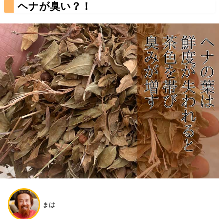
ヘナが臭い？！
まは