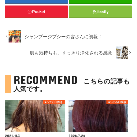
Pocket
feedly
シャンプージプシーの皆さんに朗報！
肌も気持ちも、すっきり浄化される感覚
RECOMMEND
こちらの記事も
人気です。
■ヘナ石臼挽き
■ヘナ石臼挽き
2024.11.3
2026.7.26