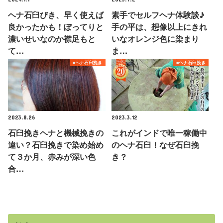
ヘナ石臼びき、早く使えば
素手でセルフヘナ体験談♪
良かったかも！ぽってりと
手の平は、想像以上にきれ
濃いせいなのか襟足もと
いなオレンジ色に染まり
て…
ま…
■ヘナ石臼挽き
■ヘナ石臼挽き
2023.8.26
2023.3.12
石臼挽きヘナと機械挽きの
これがインドで唯一稼働中
違い？石臼挽きで染め始め
のヘナ石臼！なぜ石臼挽
て３か月、赤みが深い色
き？
合…