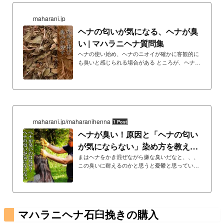
maharani.jp
ヘナの匂いが気になる、ヘナが臭
い | マハラニヘナ質問集
ヘナの使い始め、ヘナのニオイが確かに客観的に
も臭いと感じられる場合がある ところが、ヘナを
続けていくと、当初、
maharani.jp/maharanihenna
1 Post
ヘナが臭い！原因と「ヘナの匂い
が気にならない」染め方を教えま
す
まはヘナをかき混ぜながら嫌な臭いだなと、、、
この臭いに耐えるのかと思うと憂鬱と思っている
方はぜひご一読ください。匂い対策ばっちりで
す。また特に問題を感じていない方もヘナ使用感
が向上します。一層快適なヘナタイムにするため
のヒントをお伝えしていますのでご参考に。本当
に臭いヘナがある！それは雑菌が繁殖しているヘ
マハラニヘナ石臼挽きの購入
ナ！臭いヘナはあります。ヘナが古くなって鮮度