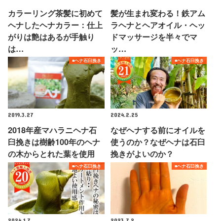
カラーリング茶髪に初めて
髪が生まれ変わる！鉄アム
ヘナしたヘナカラー：仕上
ラヘナとヘアオイル・ヘッ
がりは艶はあるが手触り
ドマッサージを半々でマ
は…
ッ…
■ヘナ石臼挽き
■ヘナ石臼挽き
2019.3.27
2024.2.25
2018年産マハラニヘナ石
なぜヘナする前にオイルを
臼挽きは樹齢100年のヘナ
使うのか？なぜヘナは石臼
の木からとれた葉を使用
挽きがよいのか？
■ヘナ石臼挽き
■ヘナ石臼挽き
2024.1.7
2023.7.2