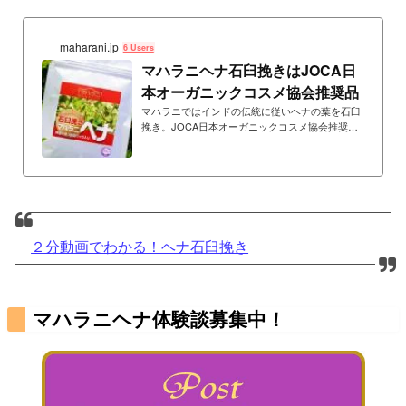
が失われると菌が繁殖し、ヘナを溶かすとイヤな
臭いが出てきます。ヘナの菌の繁殖度合いにより
臭いの度合い、程度が異なってきます。これはヘ
maharani.jp
ナという植物の...
6 Users
マハラニヘナ石臼挽きはJOCA日
本オーガニックコスメ協会推奨品
マハラニではインドの伝統に従いヘナの葉を石臼
挽き。JOCA日本オーガニックコスメ協会推奨
品。化学薬品ゼロ宣言の工場で生産。無添加・無
農薬。重金属検査済み。
２分動画でわかる！ヘナ石臼挽き
マハラニヘナ体験談募集中！