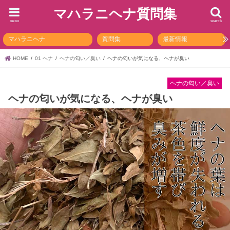
マハラニヘナ質問集
menu
search
マハラニヘナ
質問集
最新情報
HOME
01 ヘナ
ヘナの匂い／臭い
ヘナの匂いが気になる、ヘナが臭い
ヘナの匂い／臭い
ヘナの匂いが気になる、ヘナが臭い