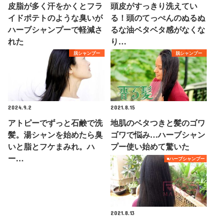
皮脂が多く汗をかくとフラ
頭皮がすっきり洗えてい
イドポテトのような臭いが
る！頭のてっぺんのぬるぬ
ハーブシャンプーで軽減さ
るな油ベタベタ感がなくな
れた
り…
脱シャンプー
脱シャンプー
2024.9.2
2021.8.15
アトピーでずっと石鹸で洗
地肌のベタつきと髪のゴワ
髪。湯シャンを始めたら臭
ゴワで悩み…ハーブシャン
いと脂とフケまみれ。ハ
プー使い始めて驚いた
ー…
■ハーブシャンプー
2021.8.13