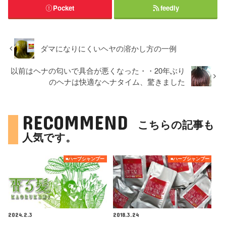
Pocket
feedly
ダマになりにくいヘヤの溶かし方の一例
以前はヘナの匂いで具合が悪くなった・・20年ぶり
のヘナは快適なヘナタイム、驚きました
RECOMMEND
こちらの記事も
人気です。
■ハーブシャンプー
■ハーブシャンプー
2024.2.3
2018.3.24