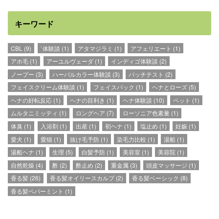
キーワード
CBL
(9)
`体験談
(1)
アタマジラミ
(1)
アフェリエート
(1)
アホ毛
(1)
アーユルヴェーダ
(1)
インディゴ体験談
(2)
ノープー
(3)
ハーバルカラー体験談
(3)
パッチテスト
(2)
フェイスクリーム体験談
(1)
フェイスパック
(1)
ヘナとローズ
(5)
ヘナの好転反応
(1)
ヘナの目利き
(1)
ヘナ体験談
(10)
ペット
(1)
ムルタニミッティ
(1)
ロングヘア
(7)
ローソニア色素量
(1)
体臭
(1)
入浴剤
(1)
出産
(1)
初ヘナ
(1)
塩止め
(1)
妊娠
(1)
愛犬
(1)
愛猫
(1)
抜け毛予防
(1)
染毛力比較
(1)
湯船
(1)
湯船ヘナ
(1)
生理
(5)
白髪予防
(1)
美容室
(1)
美容院
(1)
自然乾燥
(4)
酢
(2)
酢止め
(2)
重金属
(3)
頭皮マッサージ
(1)
香る髪
(26)
香る髪オイリースカルプ
(2)
香る髪ベーシック
(8)
香る髪ペパーミント
(1)