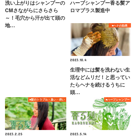
洗い上がりはシャンプーの
ハーブシャンプー香る髪ア
CMさながらにさらさら
ロマプラス製造中
～！毛穴から汗が出て頭の
地…
■ヘナの効果
2023.10.4
生理中には髪を洗わない生
活などムリだ！と思ってい
たらヘナを続けるうちに
頭…
■髪のトラブル・臭い・痒い
■ハーブシャンプー
2023.2.25
2023.5.14