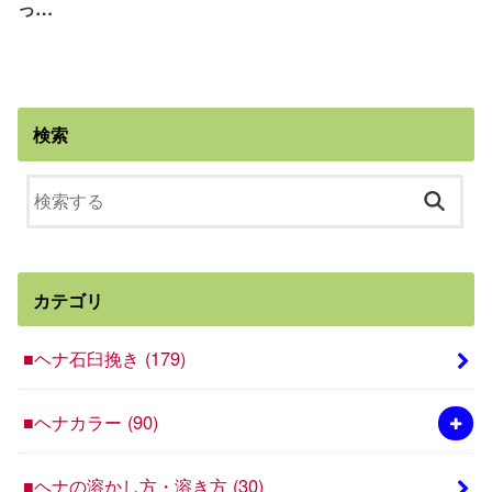
っ…
検索
カテゴリ
■ヘナ石臼挽き
(179)
■ヘナカラー
(90)
■ヘナの溶かし方・溶き方
(30)