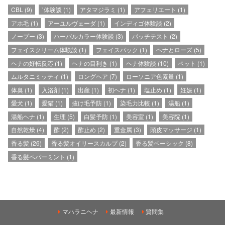
CBL
(9)
`体験談
(1)
アタマジラミ
(1)
アフェリエート
(1)
アホ毛
(1)
アーユルヴェーダ
(1)
インディゴ体験談
(2)
ノープー
(3)
ハーバルカラー体験談
(3)
パッチテスト
(2)
フェイスクリーム体験談
(1)
フェイスパック
(1)
ヘナとローズ
(5)
ヘナの好転反応
(1)
ヘナの目利き
(1)
ヘナ体験談
(10)
ペット
(1)
ムルタニミッティ
(1)
ロングヘア
(7)
ローソニア色素量
(1)
体臭
(1)
入浴剤
(1)
出産
(1)
初ヘナ
(1)
塩止め
(1)
妊娠
(1)
愛犬
(1)
愛猫
(1)
抜け毛予防
(1)
染毛力比較
(1)
湯船
(1)
湯船ヘナ
(1)
生理
(5)
白髪予防
(1)
美容室
(1)
美容院
(1)
自然乾燥
(4)
酢
(2)
酢止め
(2)
重金属
(3)
頭皮マッサージ
(1)
香る髪
(26)
香る髪オイリースカルプ
(2)
香る髪ベーシック
(8)
香る髪ペパーミント
(1)
マハラニヘナ
最新情報
質問集