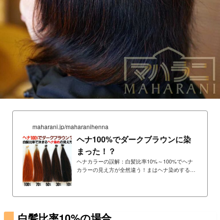
maharani.jp/maharanihenna
ヘナ100%でダークブラウンに染
まった！？
ヘナカラーの誤解：白髪比率10%～100%でヘナ
カラーの見え方が全然違う！まはヘナ染めする
と、ヘナカラーの赤オレンジに染まる！……これ
は正しいともいえるし正しくもないとも言えま
す。白髪比率が高いと赤っぽいヘナカラーが目立
ちますが、白髪比率が低い場合はヘナカラーは目
立たないばかりか、ヘナ色に染まっていることす
白髪比率10%の場合
らわかりません。白髪比率別、ヘナカラー染まり