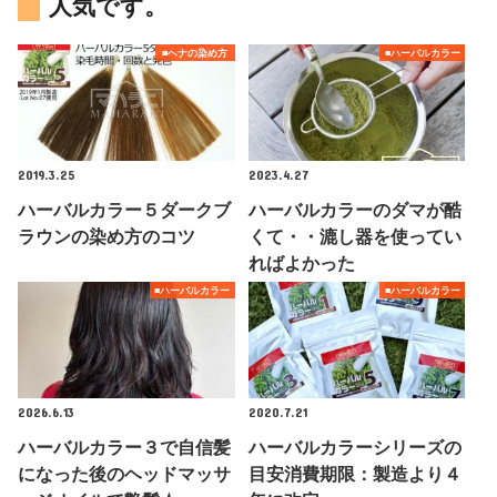
人気です。
■ヘナの染め方
■ハーバルカラー
2019.3.25
2023.4.27
ハーバルカラー５ダークブ
ハーバルカラーのダマが酷
ラウンの染め方のコツ
くて・・漉し器を使ってい
ればよかった
■ハーバルカラー
■ハーバルカラー
2026.6.13
2020.7.21
ハーバルカラー３で自信髪
ハーバルカラーシリーズの
になった後のヘッドマッサ
目安消費期限：製造より４