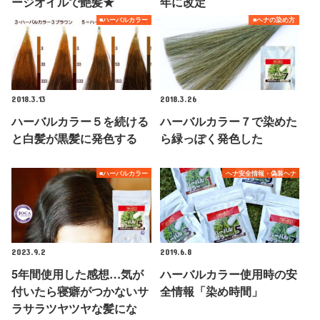
ージオイルで艶髪★
年に改定
■ハーバルカラー
■ヘナの染め方
2018.3.13
2018.3.26
ハーバルカラー５を続ける
ハーバルカラー７で染めた
と白髪が黒髪に発色する
ら緑っぽく発色した
■ハーバルカラー
ヘナ安全情報・偽装ヘナ
2023.9.2
2019.6.8
5年間使用した感想…気が
ハーバルカラー使用時の安
付いたら寝癖がつかないサ
全情報「染め時間」
ラサラツヤツヤな髪にな