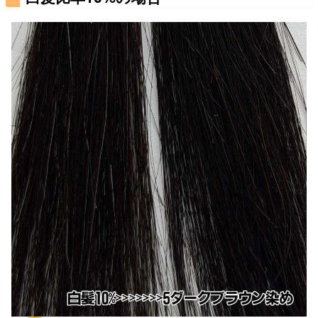
の見え方を解説します。https://www.youtube.com/
shorts/bkXRidvu42E白髪比率30%はヘナ染め後、
ダークブラウンの見え方まは白髪30%の場合、ヘ
ナの赤味はまったくわか...