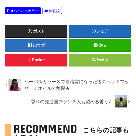
■ハーバルカラー
体験談
ポスト
シェア
はてブ
送る
Pocket
feedly
ハーバルカラー３で自信髪になった後のヘッドマッ
サージオイルで艶髪★
香りの先進国フランス人も認める香り♪
RECOMMEND
こちらの記事も