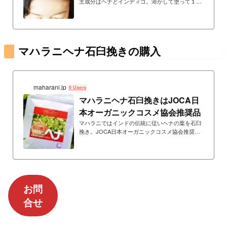
主成分はヘナとインディゴ。溶かして塗って１時
間の白髪染め。１～２週間に一度染めることで美
しい髪を維持できます。
マハラニヘナ石臼挽きの購入
maharani.jp
6 Users
マハラニヘナ石臼挽きはJOCA日
本オーガニックコスメ協会推奨品
マハラニではインドの伝統に従いヘナの葉を石臼
挽き。JOCA日本オーガニックコスメ協会推奨
品。化学薬品ゼロ宣言の工場で生産。無添加・無
農薬。重金属検査済み。
お問
合せ