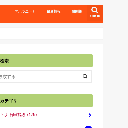
マハラニヘナ
最新情報
質問集
search
検索
カテゴリ
■ヘナ石臼挽き
(179)