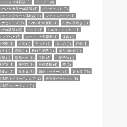
インディゴ体験談
(2)
ノープー
(3)
ハーバルカラー体験談
(3)
パッチテスト
(2)
フェイスクリーム体験談
(1)
フェイスパック
(1)
ヘナとローズ
(5)
ヘナの好転反応
(1)
ヘナの目利き
(1)
ヘナ体験談
(10)
ペット
(1)
ムルタニミッティ
(1)
ロングヘア
(7)
ローソニア色素量
(1)
体臭
(1)
入浴剤
(1)
出産
(1)
初ヘナ
(1)
塩止め
(1)
妊娠
(1)
愛犬
(1)
愛猫
(1)
抜け毛予防
(1)
染毛力比較
(1)
湯船
(1)
湯船ヘナ
(1)
生理
(5)
白髪予防
(1)
美容室
(1)
美容院
(1)
自然乾燥
(4)
酢
(2)
酢止め
(2)
重金属
(3)
頭皮マッサージ
(1)
香る髪
(26)
香る髪オイリースカルプ
(2)
香る髪ベーシック
(8)
香る髪ペパーミント
(1)