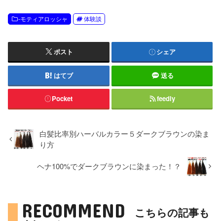
-モティアロッシャ
体験談
ポスト
シェア
はてブ
送る
Pocket
feedly
白髪比率別ハーバルカラー５ダークブラウンの染ま
り方
ヘナ100%でダークブラウンに染まった！？
RECOMMEND
こちらの記事も