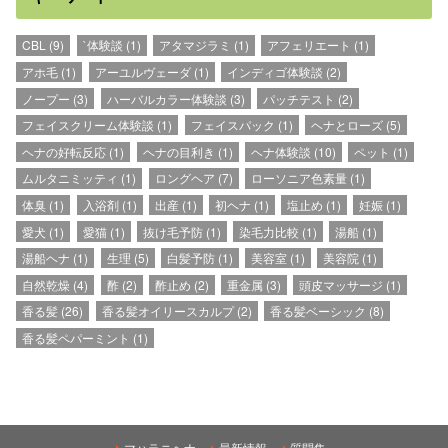
CBL
(9)
`体験談
(1)
アタマジラミ
(1)
アフェリエート
(1)
アホ毛
(1)
アーユルヴェーダ
(1)
インディゴ体験談
(2)
ノープー
(3)
ハーバルカラー体験談
(3)
パッチテスト
(2)
フェイスクリーム体験談
(1)
フェイスパック
(1)
ヘナとローズ
(5)
ヘナの好転反応
(1)
ヘナの目利き
(1)
ヘナ体験談
(10)
ペット
(1)
ムルタニミッティ
(1)
ロングヘア
(7)
ローソニア色素量
(1)
体臭
(1)
入浴剤
(1)
出産
(1)
初ヘナ
(1)
塩止め
(1)
妊娠
(1)
愛犬
(1)
愛猫
(1)
抜け毛予防
(1)
染毛力比較
(1)
湯船
(1)
湯船ヘナ
(1)
生理
(5)
白髪予防
(1)
美容室
(1)
美容院
(1)
自然乾燥
(4)
酢
(2)
酢止め
(2)
重金属
(3)
頭皮マッサージ
(1)
香る髪
(26)
香る髪オイリースカルプ
(2)
香る髪ベーシック
(8)
香る髪ペパーミント
(1)
マハラニヘナ
最新情報
質問集