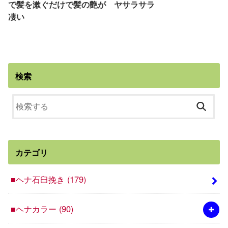
で髪を漱ぐだけで髪の艶が
ヤサラサラ
凄い
検索
カテゴリ
■ヘナ石臼挽き
(179)
■ヘナカラー
(90)