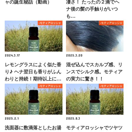
ャの誕生秘話（動画）
凄さ！ たったの２滴でヘ
ナ後の髪の手触りがいつ
も…
-モティアロッシャ
-モティアロッシャ
2024.3.17
2025.3.20
レモングラスによく似た香
混ぜ込んでスカルプ感、リ
り♪ ヘナ翌日も香りがふん
ンスでシルク感。モティア
わりと持続！期待以上に…
の実力に驚き！！
-モティアロッシャ
-モティアロッシャ
2025.2.1
2025.8.3
洗面器に数滴落としたお湯
モティアロッシャでツヤツ