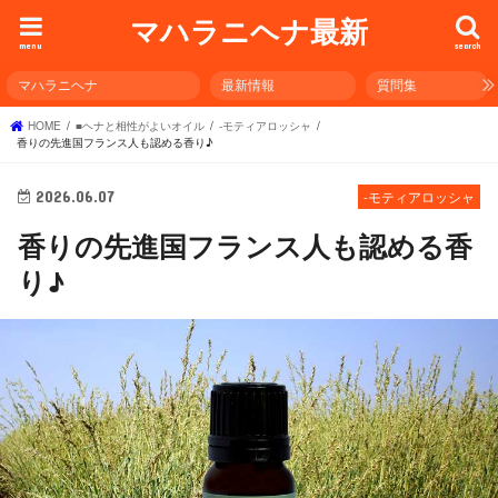
マハラニヘナ最新
menu
search
マハラニヘナ
最新情報
質問集
HOME
■ヘナと相性がよいオイル
-モティアロッシャ
香りの先進国フランス人も認める香り♪
2026.06.07
-モティアロッシャ
香りの先進国フランス人も認める香
り♪