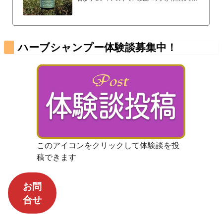
ました「モティアの草でケアすると、美しい髪が
生える」と言い伝えられてきたからです。当社の
モティアは、マハラシュトラ州の、厳選されたモ
ティアの草より水蒸留されたエッセンシャルオイ
ル。その香りはヘナやハーブの土臭さを低減し、
ハーブシャンプー体験談募集中！
心地よいハーブシャンプーにしてくれます。
このアイコンをクリックして体験談を投
稿できます
お問
合せ