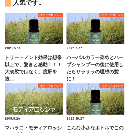
人気です。
-モティアロッシャ
-モティアロッシャ
2023.5.17
2023.5.17
トリートメント効果は想像
ハーバルカラー染めとハー
以上で、驚きと感動！！！
ブシャンプーの後に使用し
大袈裟ではなく、度肝を
たらサラサラの理想の髪
抜…
に！
-モティアロッシャ
-モティアロッシャ
2018.8.26
2023.10.27
マハラニ・モティアロッシ
こんな小さなボトルでこの