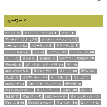
キーワード
Aランク
(5)
アトピー／トラブル肌
(1)
アムラ
(1)
アレルギー／かぶれ
(23)
オイルヘッドマッサージ
(8)
オーガニック
(1)
カラーリング
(3)
サラサラな髪
(4)
サラサラな髪へ
(2)
フケ
(6)
ヘナの匂い
(9)
ヘナショック
(10)
ペット
(2)
使用量
(4)
使用頻度
(2)
初めてのヘナ白髪染め
(23)
天使の輪
(2)
女性・妊娠・出産・生理
(14)
子供
(5)
暗めへの染め方
(4)
染まりが悪い
(8)
染まり方
(18)
染め方
(27)
根元染
(1)
植物アレルギー
(1)
汗／汗臭い
(6)
溶かし方
(6)
無農薬ヘナ
(1)
石鹸／石鹸シャンプー
(4)
緑色の尿
(5)
置き時間染め時間
(3)
脱シャンプー
(2)
色落ち
(10)
赤み
(1)
重金属
(1)
頭皮が臭い
(4)
頭皮のかゆみ
(6)
髪きしむギシギシ
(10)
髪のハリ腰
(5)
髪のボリューム
(4)
髪ゴワゴワ
(14)
髪ツヤツヤ
(2)