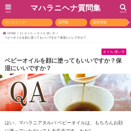
マハラニヘナ質問集
menu
search
マハラニヘナ
質問集
最新情報
HOME
11 オイル
オイル 使い方
ベビーオイルを顔に塗ってもいいですか？保湿にいいですか？
オイル 使い方
ベビーオイルを顔に塗ってもいいですか？保
湿にいいですか？
はい、マハラニアタルバ ベビーオイルは、もちろんお顔
に塗っていただいても大丈夫です。ただし、