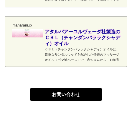
シティマドゥの天然保湿成分をゴマ油に浸透させて
います。製法上、香りは仄かに香る程度で強いもの
ではありません。用途：マッサージオイルなど。
maharani.jp
アタルバアーユルヴェーダ社製造の
ＣＢＬ（チャンダンバララクシャデ
ィ）オイル
ＣＢＬ（チャンダンバララクシャディ）オイルは、
貴重なサンダルウッドを配合した伝統のマッサージ
オイル（ゴマ油ベース）で、赤ちゃんから、お年寄
りまで安心してお使いいただけます。このオイルは
インド伝統製法にて、…
お問い合わせ