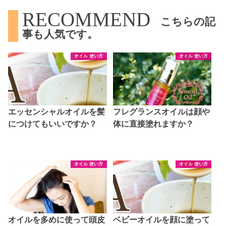
RECOMMEND
こちらの記
事も人気です。
オイル 使い方
オイル 使い方
エッセンシャルオイルを髪
フレグランスオイルは顔や
につけてもいいですか？
体に直接塗れますか？
オイル 使い方
オイル 使い方
オイルを多めに使って頭皮
ベビーオイルを顔に塗って