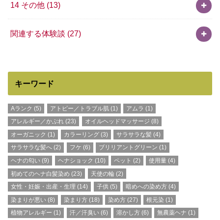
14 その他
(13)
関連する体験談
(27)
キーワード
Aランク
(5)
アトピー／トラブル肌
(1)
アムラ
(1)
アレルギー／かぶれ
(23)
オイルヘッドマッサージ
(8)
オーガニック
(1)
カラーリング
(3)
サラサラな髪
(4)
サラサラな髪へ
(2)
フケ
(6)
ブリリアントグリーン
(1)
ヘナの匂い
(9)
ヘナショック
(10)
ペット
(2)
使用量
(4)
初めてのヘナ白髪染め
(23)
天使の輪
(2)
女性・妊娠・出産・生理
(14)
子供
(5)
暗めへの染め方
(4)
染まりが悪い
(8)
染まり方
(18)
染め方
(27)
根元染
(1)
植物アレルギー
(1)
汗／汗臭い
(6)
溶かし方
(6)
無農薬ヘナ
(1)