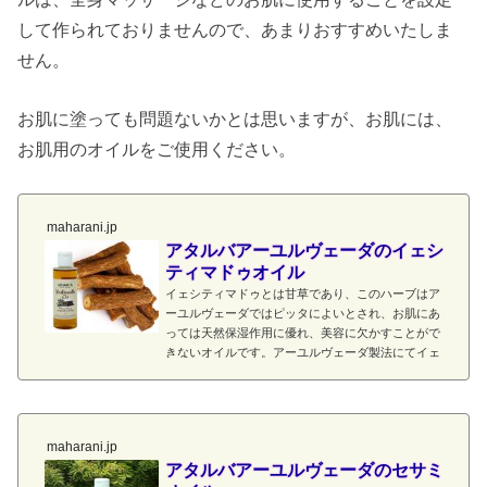
して作られておりませんので、あまりおすすめいたしま
せん。
お肌に塗っても問題ないかとは思いますが、お肌には、
お肌用のオイルをご使用ください。
maharani.jp
アタルバアーユルヴェーダのイェシ
ティマドゥオイル
イェシティマドゥとは甘草であり、このハーブはア
ーユルヴェーダではピッタによいとされ、お肌にあ
っては天然保湿作用に優れ、美容に欠かすことがで
きないオイルです。アーユルヴェーダ製法にてイェ
シティマドゥの天然保湿成分をゴマ油に浸透させて
います。製法上、香りは仄かに香る程度で強いもの
ではありません。用途：マッサージオイルなど。
maharani.jp
アタルバアーユルヴェーダのセサミ