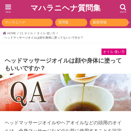
マハラニヘナ質問集
menu
search
マハラニヘナ
質問集
最新情報
HOME
11 オイル
オイル 使い方
ヘッドマッサージオイルは顔や身体に塗ってもいいですか？
オイル 使い方
ヘッドマッサージオイルは顔や身体に塗って
もいいですか？
ヘッドマッサージオイルやヘアオイルなどの頭用のオイ
ルは、全身マッサージなどのお肌に使用することを設定