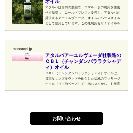
オイル
アタルバは自前の農園で、ゴマを一切の農薬を使用
せず栽培し、コールドプレス／冷搾し、アタルバが
提供するアーユルヴェーダ・オイルのベースオイル
として使用しています。この無農薬セサミオイルを
本数限定でお届けします。スキンケア、ヘアケアに
お役立てください。
maharani.jp
アタルバアーユルヴェーダ社製造の
ＣＢＬ（チャンダンバララクシャデ
ィ）オイル
ＣＢＬ（チャンダンバララクシャディ）オイルは、
貴重なサンダルウッドを配合した伝統のマッサージ
オイル（ゴマ油ベース）で、赤ちゃんから、お年寄
りまで安心してお使いいただけます。このオイルは
インド伝統製法にて、…
お問い合わせ