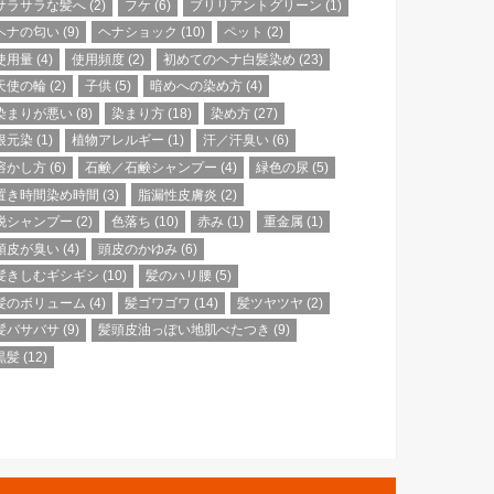
サラサラな髪へ
(2)
フケ
(6)
ブリリアントグリーン
(1)
ヘナの匂い
(9)
ヘナショック
(10)
ペット
(2)
使用量
(4)
使用頻度
(2)
初めてのヘナ白髪染め
(23)
天使の輪
(2)
子供
(5)
暗めへの染め方
(4)
染まりが悪い
(8)
染まり方
(18)
染め方
(27)
根元染
(1)
植物アレルギー
(1)
汗／汗臭い
(6)
溶かし方
(6)
石鹸／石鹸シャンプー
(4)
緑色の尿
(5)
置き時間染め時間
(3)
脂漏性皮膚炎
(2)
脱シャンプー
(2)
色落ち
(10)
赤み
(1)
重金属
(1)
頭皮が臭い
(4)
頭皮のかゆみ
(6)
髪きしむギシギシ
(10)
髪のハリ腰
(5)
髪のボリューム
(4)
髪ゴワゴワ
(14)
髪ツヤツヤ
(2)
髪バサバサ
(9)
髪頭皮油っぽい地肌べたつき
(9)
黒髪
(12)