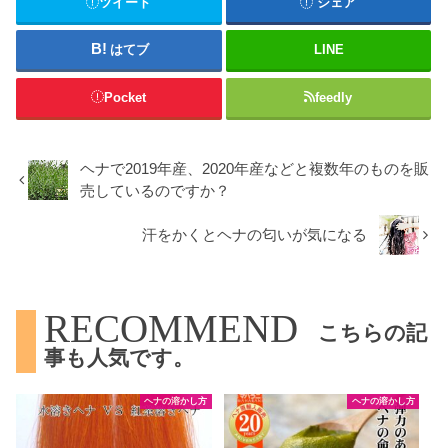
ツイート
シェア
はてブ
LINE
Pocket
feedly
ヘナで2019年産、2020年産などと複数年のものを販
売しているのですか？
汗をかくとヘナの匂いが気になる
RECOMMEND
こちらの記
事も人気です。
ヘナの溶かし方
ヘナの溶かし方