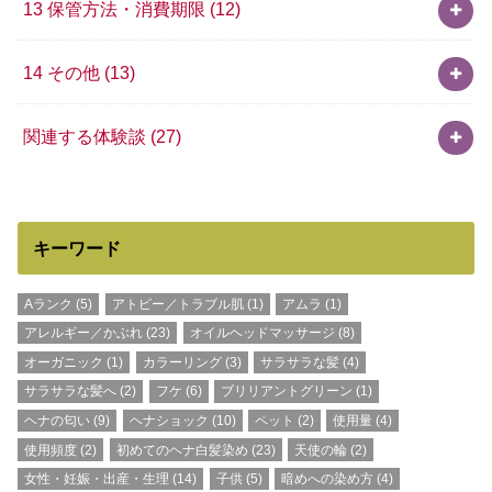
13 保管方法・消費期限
(12)
14 その他
(13)
関連する体験談
(27)
キーワード
Aランク
(5)
アトピー／トラブル肌
(1)
アムラ
(1)
アレルギー／かぶれ
(23)
オイルヘッドマッサージ
(8)
オーガニック
(1)
カラーリング
(3)
サラサラな髪
(4)
サラサラな髪へ
(2)
フケ
(6)
ブリリアントグリーン
(1)
ヘナの匂い
(9)
ヘナショック
(10)
ペット
(2)
使用量
(4)
使用頻度
(2)
初めてのヘナ白髪染め
(23)
天使の輪
(2)
女性・妊娠・出産・生理
(14)
子供
(5)
暗めへの染め方
(4)