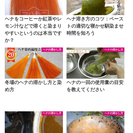
ヘナをコーヒーか紅茶やレ
ヘナ溶き方のコツ：ペース
モン汁などで溶くと染まり
トの適切な寝かせ馴染ませ
やすいというのは本当です
時間を知ろう
か？
ヘナの溶かし方
ヘナの溶かし方
冬場のヘナの溶かし方と染
ヘナの一回の使用量の目安
め方
を教えてください
ヘナの溶かし方
ヘナの溶かし方