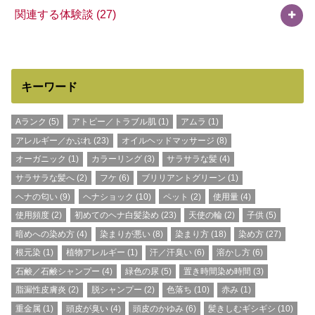
関連する体験談
(27)
キーワード
Aランク
(5)
アトピー／トラブル肌
(1)
アムラ
(1)
アレルギー／かぶれ
(23)
オイルヘッドマッサージ
(8)
オーガニック
(1)
カラーリング
(3)
サラサラな髪
(4)
サラサラな髪へ
(2)
フケ
(6)
ブリリアントグリーン
(1)
ヘナの匂い
(9)
ヘナショック
(10)
ペット
(2)
使用量
(4)
使用頻度
(2)
初めてのヘナ白髪染め
(23)
天使の輪
(2)
子供
(5)
暗めへの染め方
(4)
染まりが悪い
(8)
染まり方
(18)
染め方
(27)
根元染
(1)
植物アレルギー
(1)
汗／汗臭い
(6)
溶かし方
(6)
石鹸／石鹸シャンプー
(4)
緑色の尿
(5)
置き時間染め時間
(3)
脂漏性皮膚炎
(2)
脱シャンプー
(2)
色落ち
(10)
赤み
(1)
重金属
(1)
頭皮が臭い
(4)
頭皮のかゆみ
(6)
髪きしむギシギシ
(10)