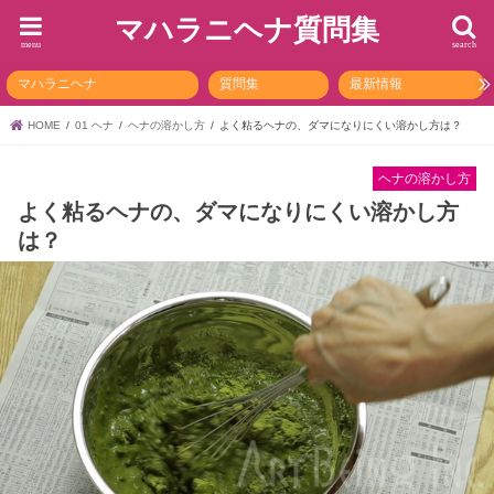
マハラニヘナ質問集
menu
search
マハラニヘナ
質問集
最新情報
HOME
01 ヘナ
ヘナの溶かし方
よく粘るヘナの、ダマになりにくい溶かし方は？
ヘナの溶かし方
よく粘るヘナの、ダマになりにくい溶かし方
は？