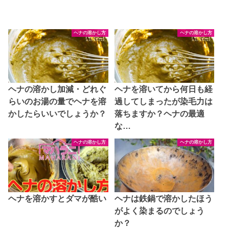
ヘナの溶かし方
ヘナの溶かし方
ヘナの溶かし加減・どれぐ
ヘナを溶いてから何日も経
らいのお湯の量でヘナを溶
過してしまったが染毛力は
かしたらいいでしょうか？
落ちますか？ヘナの最適
な…
ヘナの溶かし方
ヘナの溶かし方
ヘナを溶かすとダマが酷い
ヘナは鉄鍋で溶かしたほう
がよく染まるのでしょう
か？