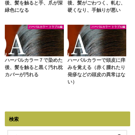
後、髪を触ると手、爪が深
後、髪がごわつく、軋む、
緑色になる
硬くなり、手触りが悪い
ハーバルカラー トラブル編
ハーバルカラー トラブル編
ハーバルカラー７で染めた
ハーバルカラーで頭皮に痒
後、髪を触ると黒く汚れ枕
みを覚える（赤く腫れたり
カバーが汚れる
発疹などの頭皮の異常はな
い）
検索