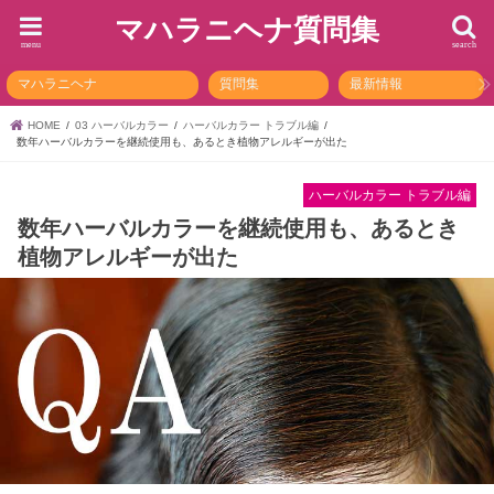
マハラニヘナ質問集
menu
search
マハラニヘナ
質問集
最新情報
HOME
03 ハーバルカラー
ハーバルカラー トラブル編
数年ハーバルカラーを継続使用も、あるとき植物アレルギーが出た
ハーバルカラー トラブル編
数年ハーバルカラーを継続使用も、あるとき
植物アレルギーが出た