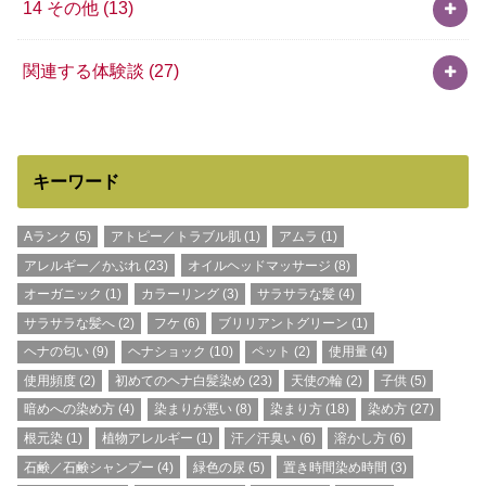
14 その他
(13)
関連する体験談
(27)
キーワード
Aランク
(5)
アトピー／トラブル肌
(1)
アムラ
(1)
アレルギー／かぶれ
(23)
オイルヘッドマッサージ
(8)
オーガニック
(1)
カラーリング
(3)
サラサラな髪
(4)
サラサラな髪へ
(2)
フケ
(6)
ブリリアントグリーン
(1)
ヘナの匂い
(9)
ヘナショック
(10)
ペット
(2)
使用量
(4)
使用頻度
(2)
初めてのヘナ白髪染め
(23)
天使の輪
(2)
子供
(5)
暗めへの染め方
(4)
染まりが悪い
(8)
染まり方
(18)
染め方
(27)
根元染
(1)
植物アレルギー
(1)
汗／汗臭い
(6)
溶かし方
(6)
石鹸／石鹸シャンプー
(4)
緑色の尿
(5)
置き時間染め時間
(3)