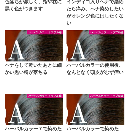
色落ちが激しく、指や枕に
インディゴ入りヘナで染め
黒く色がつきます
たら痒み、ヘナ染めしたい
がオレンジ色にはしたくな
い
ハーバルカラー トラブル編
ハーバルカラー トラブル編
ヘナをして乾いたあとに細
ハーバルカラーの使用後、
かい黒い粉が落ちる
なんとなく頭皮がむず痒い
ハーバルカラー トラブル編
ハーバルカラー トラブル編
ハーバルカラー７で染めた
ハーバルカラーで染めた