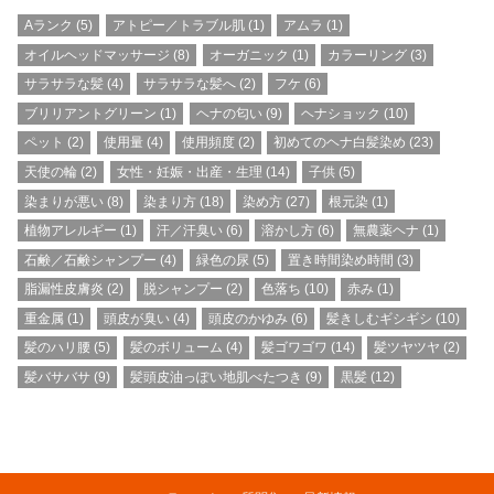
Aランク
(5)
アトピー／トラブル肌
(1)
アムラ
(1)
オイルヘッドマッサージ
(8)
オーガニック
(1)
カラーリング
(3)
サラサラな髪
(4)
サラサラな髪へ
(2)
フケ
(6)
ブリリアントグリーン
(1)
ヘナの匂い
(9)
ヘナショック
(10)
ペット
(2)
使用量
(4)
使用頻度
(2)
初めてのヘナ白髪染め
(23)
天使の輪
(2)
女性・妊娠・出産・生理
(14)
子供
(5)
染まりが悪い
(8)
染まり方
(18)
染め方
(27)
根元染
(1)
植物アレルギー
(1)
汗／汗臭い
(6)
溶かし方
(6)
無農薬ヘナ
(1)
石鹸／石鹸シャンプー
(4)
緑色の尿
(5)
置き時間染め時間
(3)
脂漏性皮膚炎
(2)
脱シャンプー
(2)
色落ち
(10)
赤み
(1)
重金属
(1)
頭皮が臭い
(4)
頭皮のかゆみ
(6)
髪きしむギシギシ
(10)
髪のハリ腰
(5)
髪のボリューム
(4)
髪ゴワゴワ
(14)
髪ツヤツヤ
(2)
髪バサバサ
(9)
髪頭皮油っぽい地肌べたつき
(9)
黒髪
(12)