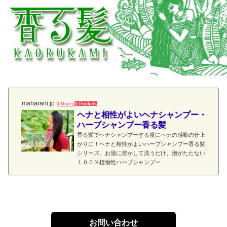
maharani.jp
3 Users
5 Pockets
ヘナと相性がよいヘナシャンプー・
ハーブシャンプー香る髪
香る髪でヘナシャンプーする度にヘナの感動の仕上
がりに！ヘナと相性がよいハーブシャンプー香る髪
シリーズ。お湯に溶かして洗うだけ、泡がたたない
１００％植物性ハーブシャンプー
お問い合わせ