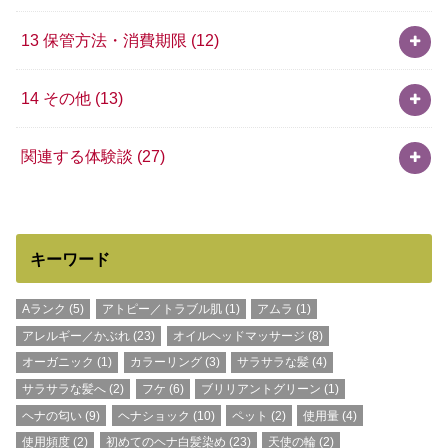
13 保管方法・消費期限
(12)
14 その他
(13)
関連する体験談
(27)
キーワード
Aランク
(5)
アトピー／トラブル肌
(1)
アムラ
(1)
アレルギー／かぶれ
(23)
オイルヘッドマッサージ
(8)
オーガニック
(1)
カラーリング
(3)
サラサラな髪
(4)
サラサラな髪へ
(2)
フケ
(6)
ブリリアントグリーン
(1)
ヘナの匂い
(9)
ヘナショック
(10)
ペット
(2)
使用量
(4)
使用頻度
(2)
初めてのヘナ白髪染め
(23)
天使の輪
(2)