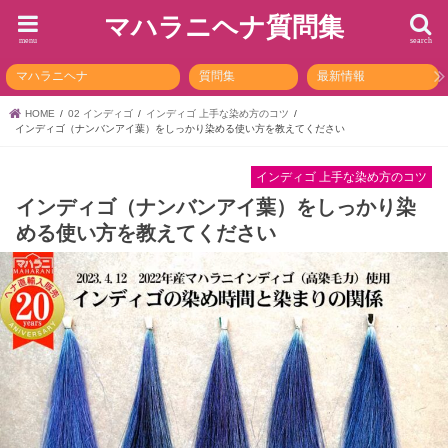
マハラニヘナ質問集
menu
search
マハラニヘナ
質問集
最新情報
HOME
02 インディゴ
インディゴ 上手な染め方のコツ
インディゴ（ナンバンアイ葉）をしっかり染める使い方を教えてください
インディゴ 上手な染め方のコツ
インディゴ（ナンバンアイ葉）をしっかり染
める使い方を教えてください