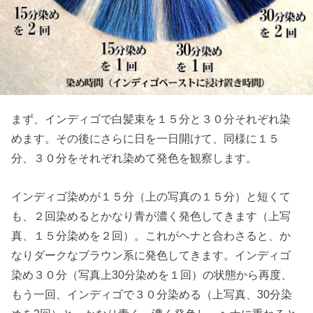
まず、インディゴで白髪束を１５分と３０分それぞれ染
めます。その後にさらに日を一日開けて、同様に１５
分、３０分をそれぞれ染めて発色を観察します。
インディゴ染めが１５分（上の写真の１５分）と短くて
も、２回染めるとかなり青が濃く発色してきます（上写
真、１５分染めを２回）。これがヘナと合わさると、か
なりダークなブラウン系に発色してきます。インディゴ
染め３０分（写真上30分染めを１回）の状態から再度、
もう一回、インディゴで３０分染める（上写真、30分染