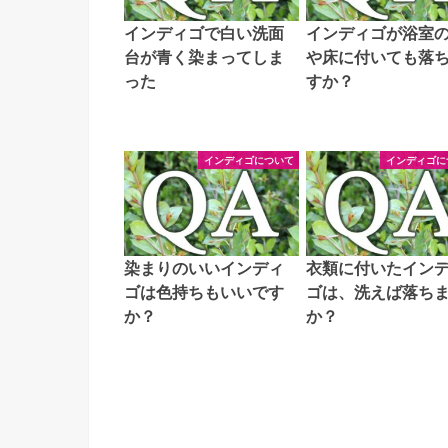
インディゴで白い洗面
インディゴが浴室
台が青く染まってしま
や床に付いても落
った
すか？
インディゴについて
インディゴに
染まりのいいインディ
衣類に付いたイン
ゴは色持ちもいいです
ゴは、洗えば落ち
か？
か？