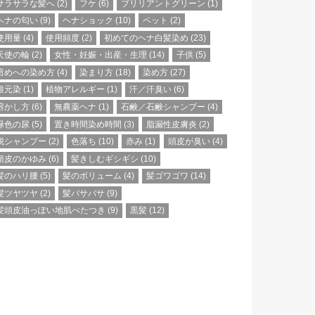
サラサラな髪へ
(2)
フケ
(6)
ブリリアントグリーン
(1)
ヘナの匂い
(9)
ヘナショック
(10)
ペット
(2)
使用量
(4)
使用頻度
(2)
初めてのヘナ白髪染め
(23)
天使の輪
(2)
女性・妊娠・出産・生理
(14)
子供
(5)
暗めへの染め方
(4)
染まり方
(18)
染め方
(27)
根元染
(1)
植物アレルギー
(1)
汗／汗臭い
(6)
溶かし方
(6)
無農薬ヘナ
(1)
石鹸／石鹸シャンプー
(4)
緑色の尿
(5)
置き時間染め時間
(3)
脂漏性皮膚炎
(2)
脱シャンプー
(2)
色落ち
(10)
赤み
(1)
頭皮が臭い
(4)
頭皮のかゆみ
(6)
髪きしむギシギシ
(10)
髪のハリ腰
(5)
髪のボリューム
(4)
髪ゴワゴワ
(14)
髪ツヤツヤ
(2)
髪バサバサ
(9)
髪頭皮油っぽい地肌べたつき
(9)
黒髪
(12)