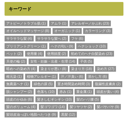
キーワード
アトピー／トラブル肌
(1)
アムラ
(1)
アレルギー／かぶれ
(23)
オイルヘッドマッサージ
(8)
オーガニック
(1)
カラーリング
(3)
サラサラな髪
(4)
サラサラな髪へ
(2)
フケ
(6)
ブリリアントグリーン
(1)
ヘナの匂い
(9)
ヘナショック
(10)
ペット
(2)
使用量
(4)
使用頻度
(2)
初めてのヘナ白髪染め
(23)
天使の輪
(2)
女性・妊娠・出産・生理
(14)
子供
(5)
暗めへの染め方
(4)
染まりが悪い
(8)
染まり方
(18)
染め方
(27)
根元染
(1)
植物アレルギー
(1)
汗／汗臭い
(6)
溶かし方
(6)
無農薬ヘナ
(1)
緑色の尿
(5)
置き時間染め時間
(3)
脂漏性皮膚炎
(2)
脱シャンプー
(2)
色落ち
(10)
赤み
(1)
重金属
(1)
頭皮が臭い
(4)
頭皮のかゆみ
(6)
髪きしむギシギシ
(10)
髪のハリ腰
(5)
髪のボリューム
(4)
髪ゴワゴワ
(14)
髪ツヤツヤ
(2)
髪バサバサ
(9)
髪頭皮油っぽい地肌べたつき
(9)
黒髪
(12)