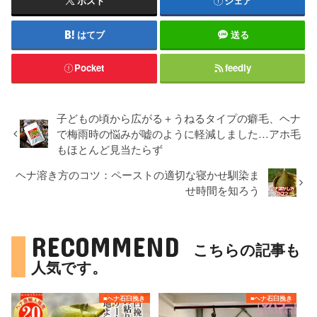
ポスト
シェア
はてブ
送る
Pocket
feedly
子どもの頃から広がる＋うねるタイプの癖毛、ヘナ
で梅雨時の悩みが嘘のように軽減しました…アホ毛
もほとんど見当たらず
ヘナ溶き方のコツ：ペーストの適切な寝かせ馴染ま
せ時間を知ろう
RECOMMEND
こちらの記事も
人気です。
■ヘナ石臼挽き
■ヘナ石臼挽き