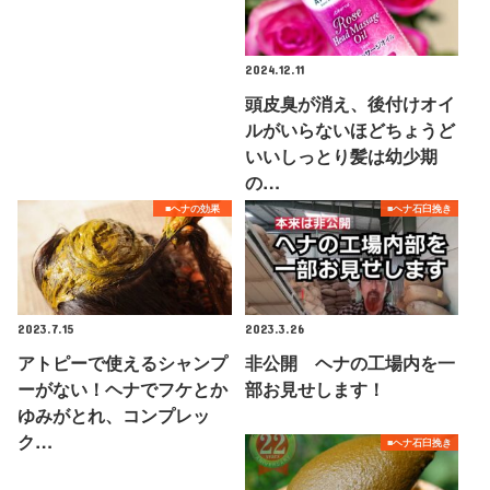
2024.12.11
頭皮臭が消え、後付けオイ
ルがいらないほどちょうど
いいしっとり髪は幼少期
の…
■ヘナの効果
■ヘナ石臼挽き
2023.7.15
2023.3.26
アトピーで使えるシャンプ
非公開 ヘナの工場内を一
ーがない！ヘナでフケとか
部お見せします！
ゆみがとれ、コンプレッ
ク…
■ヘナ石臼挽き