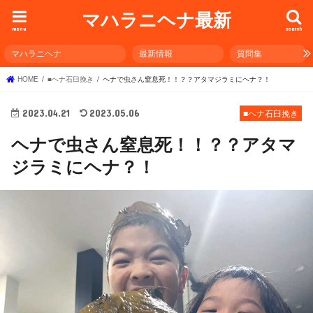
マハラニヘナ最新
menu
search
マハラニヘナ
最新情報
質問集
HOME
■ヘナ石臼挽き
ヘナで虫さん窒息死！！？？アタマジラミにヘナ？！
2023.04.21
2023.05.06
■ヘナ石臼挽き
ヘナで虫さん窒息死！！？？アタマ
ジラミにヘナ？！