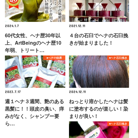
2024.1.7
2021.12.11
60代女性、ヘナ歴30年以
４台の石臼でヘナの石臼挽
上、ArtBeingのヘナ歴10
きが始まりました！
年弱、トリート…
■ヘナの効果
■ヘナ石臼挽き
2023.7.17
2024.12.11
週１ヘナ３週間、艶のある
ねっとり溶かしたヘナは髪
黒髪に！！頭皮の臭い、痒
に塗布するのが楽しい！染
みがなく、シャンプー要
まりが良い！
ら…
■ヘナ石臼挽き