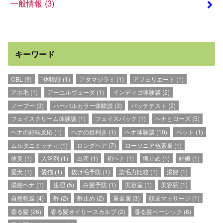
一般情報
(3)
キーワード
CBL
(9)
`体験談
(1)
アタマジラミ
(1)
アフェリエート
(1)
アホ毛
(1)
アーユルヴェーダ
(1)
インディゴ体験談
(2)
ノープー
(3)
ハーバルカラー体験談
(3)
パッチテスト
(2)
フェイスクリーム体験談
(1)
フェイスパック
(1)
ヘナとローズ
(5)
ヘナの好転反応
(1)
ヘナの目利き
(1)
ヘナ体験談
(10)
ペット
(1)
ムルタニミッティ
(1)
ロングヘア
(7)
ローソニア色素量
(1)
体臭
(1)
入浴剤
(1)
出産
(1)
初ヘナ
(1)
塩止め
(1)
妊娠
(1)
愛犬
(1)
愛猫
(1)
抜け毛予防
(1)
染毛力比較
(1)
湯船
(1)
湯船ヘナ
(1)
生理
(5)
白髪予防
(1)
美容室
(1)
美容院
(1)
自然乾燥
(4)
酢
(2)
酢止め
(2)
重金属
(3)
頭皮マッサージ
(1)
香る髪
(26)
香る髪オイリースカルプ
(2)
香る髪ベーシック
(8)