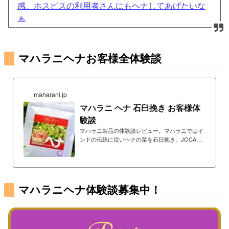
感、ホスピスの利用者さんにもヘナしてあげたいな
ぁ
マハラニヘナお客様全体験談
maharani.jp
マハラニ ヘナ 石臼挽き お客様体
験談
マハラニ製品の体験談レビュー。マハラニではイ
ンドの伝統に従いヘナの葉を石臼挽き。JOCA日
本オーガニックコスメ協会推奨品。化学薬品ゼロ
宣言の工場で生産。無添加・無農薬。重金属検査
済み。
マハラニヘナ体験談募集中！