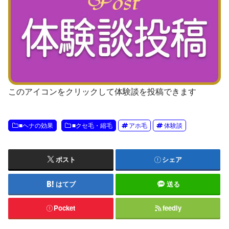
このアイコンをクリックして体験談を投稿できます
■ヘナの効果
■クセ毛・縮毛
アホ毛
体験談
ポスト
シェア
はてブ
送る
Pocket
feedly