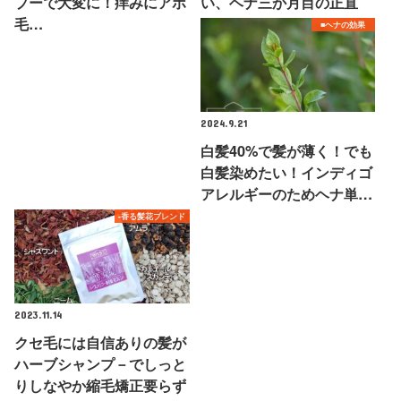
プーで大変に！痒みにアホ
い、ヘナ三か月目の正直
毛…
■ヘナの効果
2024.9.21
白髪40%で髪が薄く！でも
白髪染めたい！インディゴ
アレルギーのためヘナ単…
-香る髪花ブレンド
2023.11.14
クセ毛には自信ありの髪が
ハーブシャンプ－でしっと
りしなやか縮毛矯正要らず