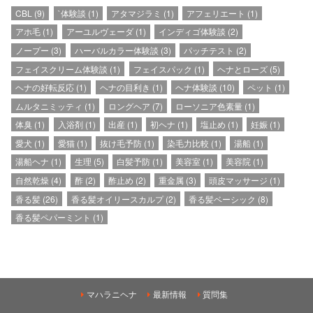
CBL
(9)
`体験談
(1)
アタマジラミ
(1)
アフェリエート
(1)
アホ毛
(1)
アーユルヴェーダ
(1)
インディゴ体験談
(2)
ノープー
(3)
ハーバルカラー体験談
(3)
パッチテスト
(2)
フェイスクリーム体験談
(1)
フェイスパック
(1)
ヘナとローズ
(5)
ヘナの好転反応
(1)
ヘナの目利き
(1)
ヘナ体験談
(10)
ペット
(1)
ムルタニミッティ
(1)
ロングヘア
(7)
ローソニア色素量
(1)
体臭
(1)
入浴剤
(1)
出産
(1)
初ヘナ
(1)
塩止め
(1)
妊娠
(1)
愛犬
(1)
愛猫
(1)
抜け毛予防
(1)
染毛力比較
(1)
湯船
(1)
湯船ヘナ
(1)
生理
(5)
白髪予防
(1)
美容室
(1)
美容院
(1)
自然乾燥
(4)
酢
(2)
酢止め
(2)
重金属
(3)
頭皮マッサージ
(1)
香る髪
(26)
香る髪オイリースカルプ
(2)
香る髪ベーシック
(8)
香る髪ペパーミント
(1)
マハラニヘナ
最新情報
質問集