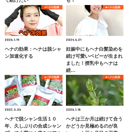
■ヘナの効果
■ヘナの効果
2026.1.19
2024.6.21
ヘナの効果：ヘナは脱シャ
妊娠中にもヘナ白髪染めを
ン加速化する
続け可愛いベビーが生まれ
ました！授乳中もヘナは
続…
■ヘナの効果
■ヘナの効果
2023.5.26
2026.1.18
ヘナで脱シャン生活１０
ヘナは三か月は続けて合う
年、久しぶりの合成シャン
かどうか見極めるのが良