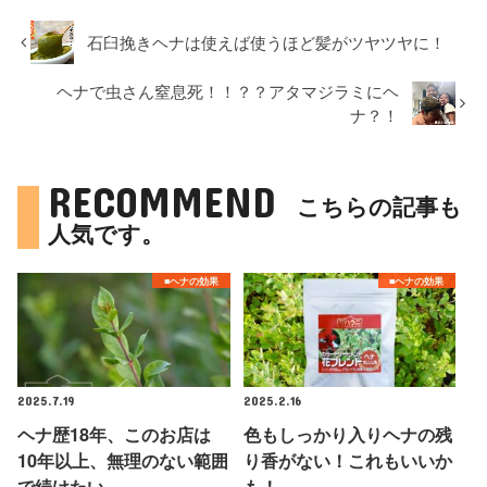
石臼挽きヘナは使えば使うほど髪がツヤツヤに！
ヘナで虫さん窒息死！！？？アタマジラミにヘ
ナ？！
RECOMMEND
こちらの記事も
人気です。
■ヘナの効果
■ヘナの効果
2025.7.19
2025.2.16
ヘナ歴18年、このお店は
色もしっかり入りヘナの残
10年以上、無理のない範囲
り香がない！これもいいか
で続けたい
も！