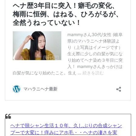
ヘナで脱シャン生活１０年、久しぶりの合成シャン
プーで大変に！痒みにアホ毛・・ヘナの凄さを実