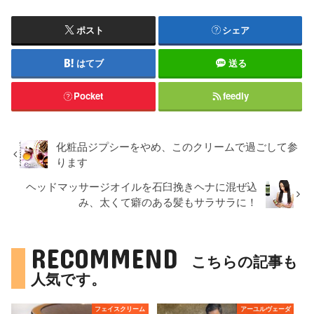
ポスト
シェア
はてブ
送る
Pocket
feedly
化粧品ジプシーをやめ、このクリームで過ごして参
ります
ヘッドマッサージオイルを石臼挽きヘナに混ぜ込
み、太くて癖のある髪もサラサラに！
RECOMMEND
こちらの記事も
人気です。
フェイスクリーム
アーユルヴェーダ