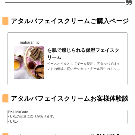
アタルバフェイスクリームご購入ページ
maharani.jp
を肌で感じられる保湿フェイスク
リーム
ベースオイルとしてギーを使用。アタルバではイ
ンドの伝統に従いデシカウ・ギール種牛のミルク
を絞りギーを精製するところから製品作りをして
います。サフラン配合。ローザセンティフォリア
（インドローズ）精油を配合しているためミルク
の匂いは一切しません。
アタルバフェイスクリームお客様体験談
Pz-LinkCard
- URLの記述に誤りがあります。
- URL=