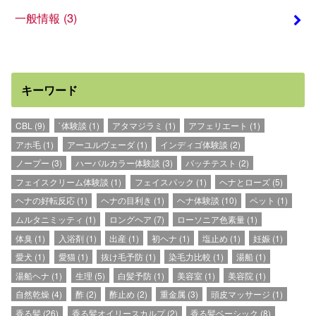
一般情報
(3)
キーワード
CBL
(9)
`体験談
(1)
アタマジラミ
(1)
アフェリエート
(1)
アホ毛
(1)
アーユルヴェーダ
(1)
インディゴ体験談
(2)
ノープー
(3)
ハーバルカラー体験談
(3)
パッチテスト
(2)
フェイスクリーム体験談
(1)
フェイスパック
(1)
ヘナとローズ
(5)
ヘナの好転反応
(1)
ヘナの目利き
(1)
ヘナ体験談
(10)
ペット
(1)
ムルタニミッティ
(1)
ロングヘア
(7)
ローソニア色素量
(1)
体臭
(1)
入浴剤
(1)
出産
(1)
初ヘナ
(1)
塩止め
(1)
妊娠
(1)
愛犬
(1)
愛猫
(1)
抜け毛予防
(1)
染毛力比較
(1)
湯船
(1)
湯船ヘナ
(1)
生理
(5)
白髪予防
(1)
美容室
(1)
美容院
(1)
自然乾燥
(4)
酢
(2)
酢止め
(2)
重金属
(3)
頭皮マッサージ
(1)
香る髪
(26)
香る髪オイリースカルプ
(2)
香る髪ベーシック
(8)