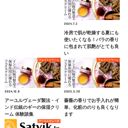
2024.7.3
冷房で肌が乾燥する夏にも
使いたくなる！バラの香り
に包まれて肌艶がとても良
い
フェイスクリーム
フェイスクリーム
2024.12.8
2025.5.30
アーユルヴェーダ製法・イ
薔薇の香りでお手入れが簡
ンド伝統のギーの保湿クリ
単、化粧ののりも良くなり
ーム 体験談集
ます
アーユルヴェーダ