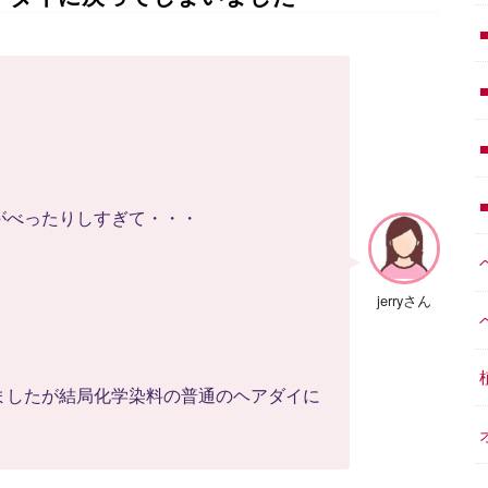
がべったりしすぎて・・・
・
jerryさん
ましたが結局化学染料の普通のヘアダイに