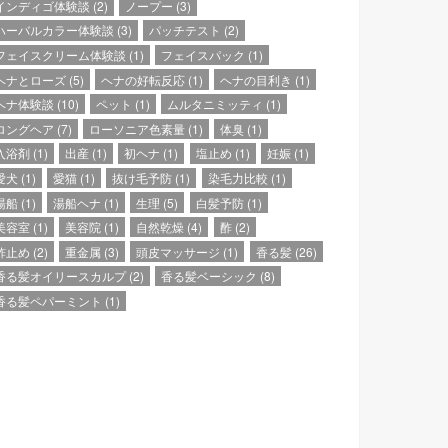
インディゴ体験談
(2)
ノープー
(3)
ハーバルカラー体験談
(3)
パッチテスト
(2)
フェイスクリーム体験談
(1)
フェイスパック
(1)
ヘナとローズ
(5)
ヘナの好転反応
(1)
ヘナの目利き
(1)
ヘナ体験談
(10)
ペット
(1)
ムルタニミッティ
(1)
ロングヘア
(7)
ローソニア色素量
(1)
体臭
(1)
入浴剤
(1)
出産
(1)
初ヘナ
(1)
塩止め
(1)
妊娠
(1)
愛犬
(1)
愛猫
(1)
抜け毛予防
(1)
染毛力比較
(1)
湯船
(1)
湯船ヘナ
(1)
生理
(5)
白髪予防
(1)
美容室
(1)
美容院
(1)
自然乾燥
(4)
酢
(2)
酢止め
(2)
重金属
(3)
頭皮マッサージ
(1)
香る髪
(26)
香る髪オイリースカルプ
(2)
香る髪ベーシック
(8)
香る髪ペパーミント
(1)