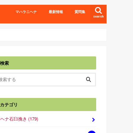
マハラニヘナ
最新情報
質問集
search
検索
カテゴリ
■ヘナ石臼挽き
(179)