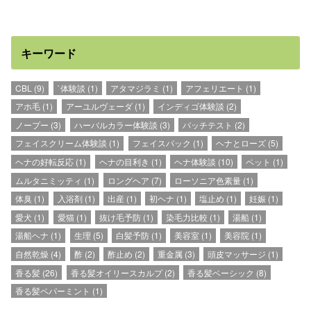
キーワード
CBL
(9)
`体験談
(1)
アタマジラミ
(1)
アフェリエート
(1)
アホ毛
(1)
アーユルヴェーダ
(1)
インディゴ体験談
(2)
ノープー
(3)
ハーバルカラー体験談
(3)
パッチテスト
(2)
フェイスクリーム体験談
(1)
フェイスパック
(1)
ヘナとローズ
(5)
ヘナの好転反応
(1)
ヘナの目利き
(1)
ヘナ体験談
(10)
ペット
(1)
ムルタニミッティ
(1)
ロングヘア
(7)
ローソニア色素量
(1)
体臭
(1)
入浴剤
(1)
出産
(1)
初ヘナ
(1)
塩止め
(1)
妊娠
(1)
愛犬
(1)
愛猫
(1)
抜け毛予防
(1)
染毛力比較
(1)
湯船
(1)
湯船ヘナ
(1)
生理
(5)
白髪予防
(1)
美容室
(1)
美容院
(1)
自然乾燥
(4)
酢
(2)
酢止め
(2)
重金属
(3)
頭皮マッサージ
(1)
香る髪
(26)
香る髪オイリースカルプ
(2)
香る髪ベーシック
(8)
香る髪ペパーミント
(1)