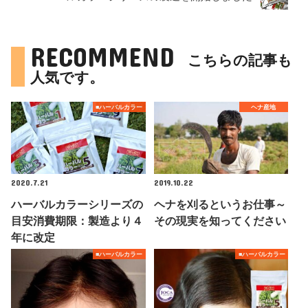
RECOMMEND
こちらの記事も
人気です。
■ハーバルカラー
ヘナ産地
2020.7.21
2019.10.22
ハーバルカラーシリーズの
ヘナを刈るというお仕事～
目安消費期限：製造より４
その現実を知ってください
年に改定
■ハーバルカラー
■ハーバルカラー