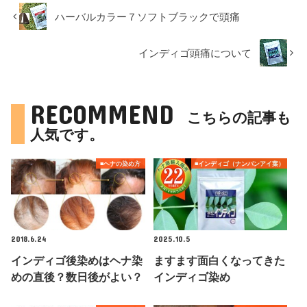
ハーバルカラー７ソフトブラックで頭痛
インディゴ頭痛について
RECOMMEND
こちらの記事も
人気です。
■ヘナの染め方
■インディゴ（ナンバンアイ葉）
2018.6.24
2025.10.5
インディゴ後染めはヘナ染
ますます面白くなってきた
めの直後？数日後がよい？
インディゴ染め