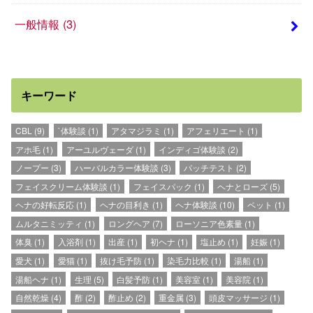
一般情報
(3)
キーワード
CBL
(9)
`体験談
(1)
アタマジラミ
(1)
アフェリエート
(1)
アホ毛
(1)
アーユルヴェーダ
(1)
インディゴ体験談
(2)
ノープー
(3)
ハーバルカラー体験談
(3)
パッチテスト
(2)
フェイスクリーム体験談
(1)
フェイスパック
(1)
ヘナとローズ
(5)
ヘナの好転反応
(1)
ヘナの目利き
(1)
ヘナ体験談
(10)
ペット
(1)
ムルタニミッティ
(1)
ロングヘア
(7)
ローソニア色素量
(1)
体臭
(1)
入浴剤
(1)
出産
(1)
初ヘナ
(1)
塩止め
(1)
妊娠
(1)
愛犬
(1)
愛猫
(1)
抜け毛予防
(1)
染毛力比較
(1)
湯船
(1)
湯船ヘナ
(1)
生理
(5)
白髪予防
(1)
美容室
(1)
美容院
(1)
自然乾燥
(4)
酢
(2)
酢止め
(2)
重金属
(3)
頭皮マッサージ
(1)