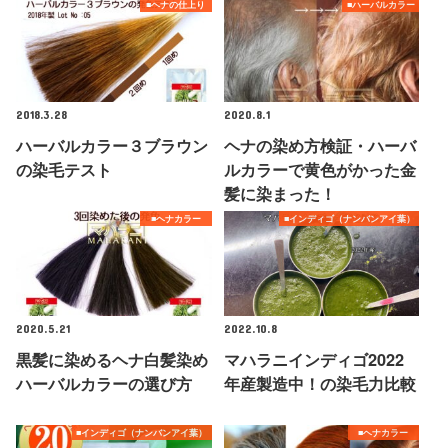
■ヘナの仕上り
■ハーバルカラー
2018.3.28
2020.8.1
ハーバルカラー３ブラウン
ヘナの染め方検証・ハーバ
の染毛テスト
ルカラーで黄色がかった金
髪に染まった！
■ヘナカラー
■インディゴ（ナンバンアイ葉）
2020.5.21
2022.10.8
黒髪に染めるヘナ白髪染め
マハラニインディゴ2022
ハーバルカラーの選び方
年産製造中！の染毛力比較
■インディゴ（ナンバンアイ葉）
■ヘナカラー