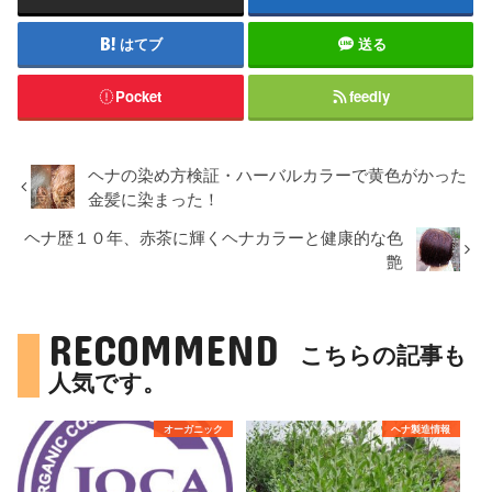
はてブ
送る
Pocket
feedly
ヘナの染め方検証・ハーバルカラーで黄色がかった
金髪に染まった！
ヘナ歴１０年、赤茶に輝くヘナカラーと健康的な色
艶
RECOMMEND
こちらの記事も
人気です。
オーガニック
ヘナ製造情報