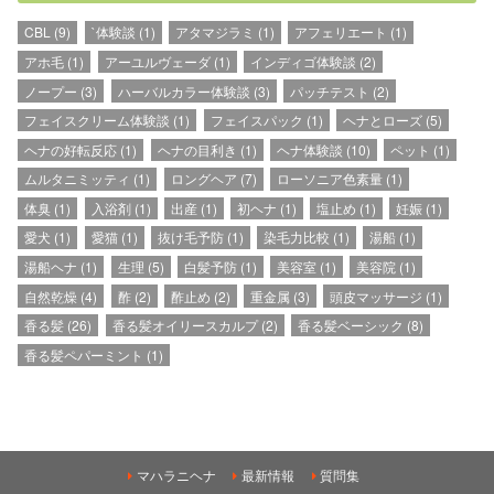
CBL
(9)
`体験談
(1)
アタマジラミ
(1)
アフェリエート
(1)
アホ毛
(1)
アーユルヴェーダ
(1)
インディゴ体験談
(2)
ノープー
(3)
ハーバルカラー体験談
(3)
パッチテスト
(2)
フェイスクリーム体験談
(1)
フェイスパック
(1)
ヘナとローズ
(5)
ヘナの好転反応
(1)
ヘナの目利き
(1)
ヘナ体験談
(10)
ペット
(1)
ムルタニミッティ
(1)
ロングヘア
(7)
ローソニア色素量
(1)
体臭
(1)
入浴剤
(1)
出産
(1)
初ヘナ
(1)
塩止め
(1)
妊娠
(1)
愛犬
(1)
愛猫
(1)
抜け毛予防
(1)
染毛力比較
(1)
湯船
(1)
湯船ヘナ
(1)
生理
(5)
白髪予防
(1)
美容室
(1)
美容院
(1)
自然乾燥
(4)
酢
(2)
酢止め
(2)
重金属
(3)
頭皮マッサージ
(1)
香る髪
(26)
香る髪オイリースカルプ
(2)
香る髪ベーシック
(8)
香る髪ペパーミント
(1)
マハラニヘナ
最新情報
質問集