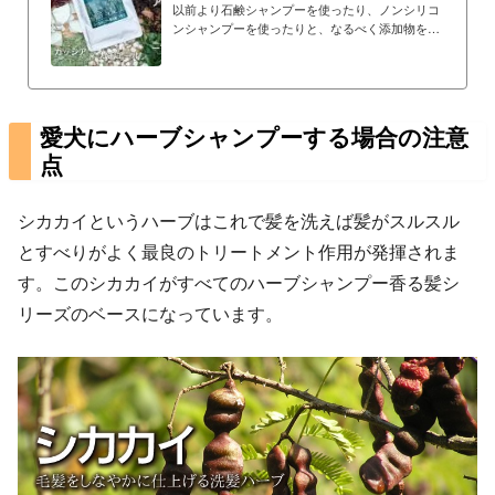
ふわふわの仕上が...
以前より石鹸シャンプーを使ったり、ノンシリコ
ンシャンプーを使ったりと、なるべく添加物をと
らない生活をしていました。ですが、石鹸シャン
プーにしろノンシリコンシャンプーにしろ頭がす
ぐかゆくなったり、頭皮のにおいが気になったり
していました。ネットでハーブシャンプーのこと
を知り、はじめは香る髪のラベンダーを使ってみ
愛犬にハーブシャンプーする場合の注意
ました。香りもよいし、髪もサラサラしてとても
点
使い心地がよかったのですが、もうすこししっと
りさせたいなという思いもあり、次は香る髪プラ
スを使ってみました。髪質に合っていたのか、乾
シカカイというハーブはこれで髪を洗えば髪がスルスル
いた後のまと...
とすべりがよく最良のトリートメント作用が発揮されま
す。このシカカイがすべてのハーブシャンプー香る髪シ
リーズのベースになっています。