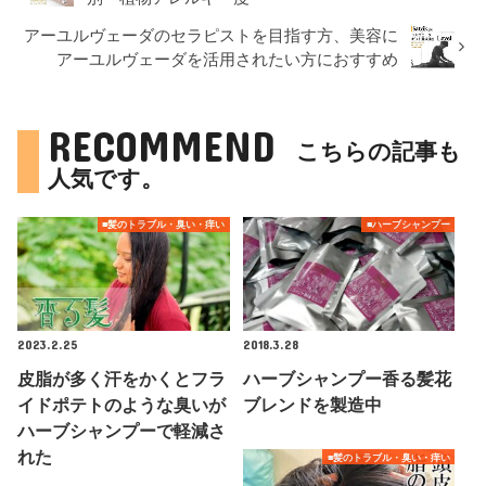
アーユルヴェーダのセラピストを目指す方、美容に
アーユルヴェーダを活用されたい方におすすめ
RECOMMEND
こちらの記事も
人気です。
■髪のトラブル・臭い・痒い
■ハーブシャンプー
2023.2.25
2018.3.28
皮脂が多く汗をかくとフラ
ハーブシャンプー香る髪花
イドポテトのような臭いが
ブレンドを製造中
ハーブシャンプーで軽減さ
れた
■髪のトラブル・臭い・痒い