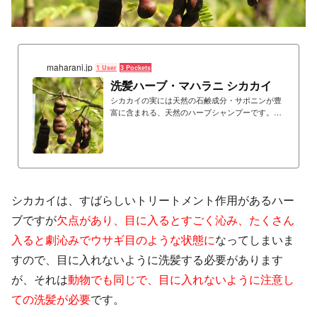
maharani.jp
1 User
3 Pockets
洗髪ハーブ・マハラニ シカカイ
シカカイの実には天然の石鹸成分・サポニンが豊
富に含まれる、天然のハーブシャンプーです。ア
ートビーングのシカカイは、良質な野性のシカカ
イの実を微細な粉末にしたものです。
シカカイは、すばらしいトリートメント作用があるハー
ブですが
欠点があり、目に入るとすごく沁み、たくさん
入ると劇沁みでウサギ目のような状態に
なってしまいま
すので、目に入れないように洗髪する必要があります
が、それは
動物でも同じで、目に入れないように注意し
ての洗髪が必要
です。