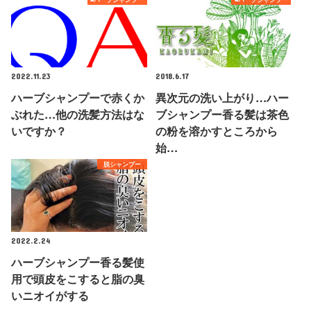
2022.11.23
2018.6.17
ハーブシャンプーで赤くか
異次元の洗い上がり…ハー
ぶれた…他の洗髪方法はな
ブシャンプー香る髪は茶色
いですか？
の粉を溶かすところから
始…
脱シャンプー
2022.2.24
ハーブシャンプー香る髪使
用で頭皮をこすると脂の臭
いニオイがする