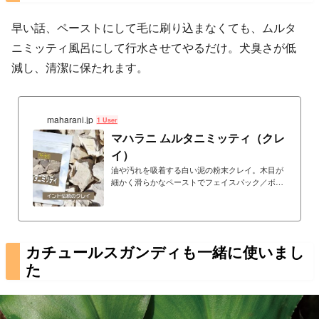
早い話、ペーストにして毛に刷り込まなくても、ムルタ
ニミッティ風呂にして行水させてやるだけ。犬臭さが低
減し、清潔に保たれます。
maharani.jp
1 User
マハラニ ムルタニミッティ（クレ
イ）
油や汚れを吸着する白い泥の粉末クレイ。木目が
細かく滑らかなペーストでフェイスパック／ボデ
ィ洗浄に使用できます。敏感肌などで石鹸が使え
ない方にもおすすめ。刺激がなく、マイルドに油
や汚れを取り除きます。
カチュールスガンディも一緒に使いまし
た