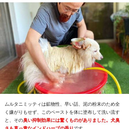
ムルタニミッティは鉱物性、早い話、泥の粉末のため全
く嫌がりもせず、このペーストを体に塗布して洗い流す
と、その
臭い抑制効果には驚くものがありました。犬臭
さも真っ青なインドハーブの香り
です。