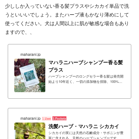
少ししか入っていない香る髪プラスやシカカイ単品で洗
うといいいでしょう。またハーブ液もかなり薄めにして
使ってください。犬は人間以上に肌が敏感な場合もあり
ますので、、
maharani.jp
マハラニハーブシャンプー香る髪
プラス
ハーブシャンプーのロングセラー香る髪は発売開
始より10年近く、一切の添加物を排除、100%天
然の素材にこだわった製品の通販ショップ
maharani.jp
1 User
3 Pockets
洗髪ハーブ・マハラニ シカカイ
シカカイの実には天然の石鹸成分・サポニンが豊
富に含まれる、天然のハーブシャンプーです。ア