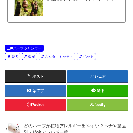
ートビーングのシカカイは、良質な野性のシカカ
イの実を微細な粉末にしたものです。
■ハーブシャンプー
愛犬
愛猫
ムルタニミッティ
ペット
ポスト
シェア
はてブ
送る
Pocket
feedly
どのハーブが植物アレルギー出やすい？ヘナや製品
別・植物アレルギー度