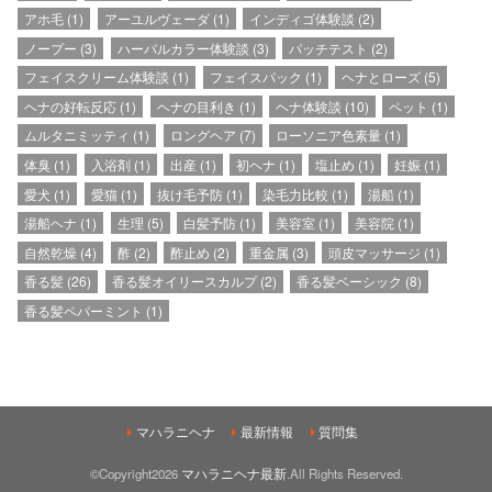
アホ毛
(1)
アーユルヴェーダ
(1)
インディゴ体験談
(2)
ノープー
(3)
ハーバルカラー体験談
(3)
パッチテスト
(2)
フェイスクリーム体験談
(1)
フェイスパック
(1)
ヘナとローズ
(5)
ヘナの好転反応
(1)
ヘナの目利き
(1)
ヘナ体験談
(10)
ペット
(1)
ムルタニミッティ
(1)
ロングヘア
(7)
ローソニア色素量
(1)
体臭
(1)
入浴剤
(1)
出産
(1)
初ヘナ
(1)
塩止め
(1)
妊娠
(1)
愛犬
(1)
愛猫
(1)
抜け毛予防
(1)
染毛力比較
(1)
湯船
(1)
湯船ヘナ
(1)
生理
(5)
白髪予防
(1)
美容室
(1)
美容院
(1)
自然乾燥
(4)
酢
(2)
酢止め
(2)
重金属
(3)
頭皮マッサージ
(1)
香る髪
(26)
香る髪オイリースカルプ
(2)
香る髪ベーシック
(8)
香る髪ペパーミント
(1)
マハラニヘナ
最新情報
質問集
©Copyright2026
マハラニヘナ最新
.All Rights Reserved.