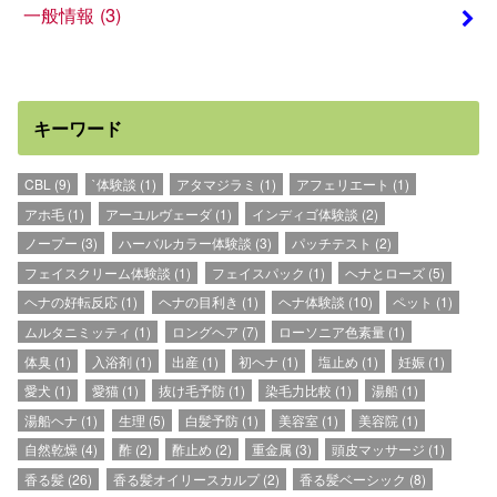
一般情報
(3)
キーワード
CBL
(9)
`体験談
(1)
アタマジラミ
(1)
アフェリエート
(1)
アホ毛
(1)
アーユルヴェーダ
(1)
インディゴ体験談
(2)
ノープー
(3)
ハーバルカラー体験談
(3)
パッチテスト
(2)
フェイスクリーム体験談
(1)
フェイスパック
(1)
ヘナとローズ
(5)
ヘナの好転反応
(1)
ヘナの目利き
(1)
ヘナ体験談
(10)
ペット
(1)
ムルタニミッティ
(1)
ロングヘア
(7)
ローソニア色素量
(1)
体臭
(1)
入浴剤
(1)
出産
(1)
初ヘナ
(1)
塩止め
(1)
妊娠
(1)
愛犬
(1)
愛猫
(1)
抜け毛予防
(1)
染毛力比較
(1)
湯船
(1)
湯船ヘナ
(1)
生理
(5)
白髪予防
(1)
美容室
(1)
美容院
(1)
自然乾燥
(4)
酢
(2)
酢止め
(2)
重金属
(3)
頭皮マッサージ
(1)
香る髪
(26)
香る髪オイリースカルプ
(2)
香る髪ベーシック
(8)