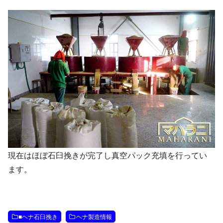
現在はほぼ石臼挽きが完了し真空パック充填を行ってい
ます。
■ヘナ石臼挽き
ヘナ製造情報