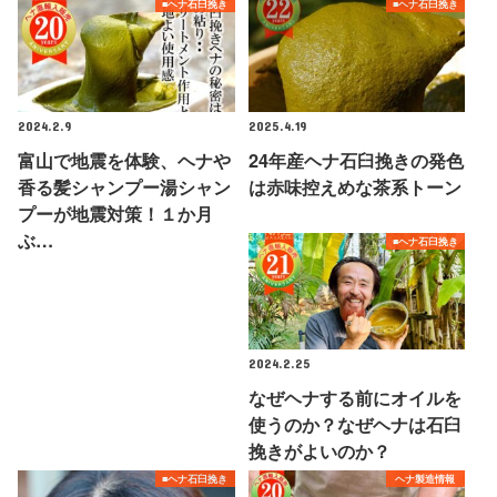
■ヘナ石臼挽き
■ヘナ石臼挽き
2024.2.9
2025.4.19
富山で地震を体験、ヘナや
24年産ヘナ石臼挽きの発色
香る髪シャンプー湯シャン
は赤味控えめな茶系トーン
プーが地震対策！１か月
ぶ…
■ヘナ石臼挽き
2024.2.25
なぜヘナする前にオイルを
使うのか？なぜヘナは石臼
挽きがよいのか？
■ヘナ石臼挽き
ヘナ製造情報