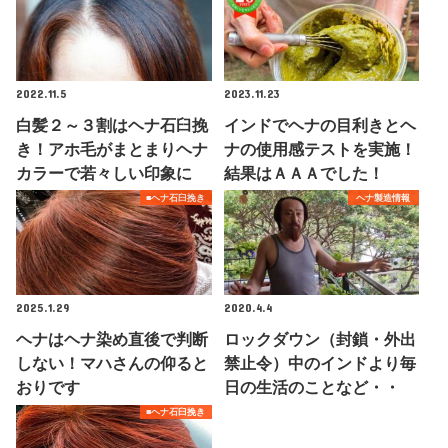
2022.11.5
2023.11.23
白髪２～３割はヘナ石臼挽
インドでヘナの目利きとヘ
き！アホ毛がまとまりヘナ
ナの使用感テストを実施！
カラーで若々しい印象に
結果はＡＡＡでした！
■ヘナ石臼挽き
ヘナ製造情報
2025.1.29
2020.4.4
ヘナはヘナ染め直後で判断
ロックダウン（封鎖・外出
しない！マハさんの仰ると
禁止令）中のインドより毎
おりです
日の生活のことなど・・
■ヘナ石臼挽き