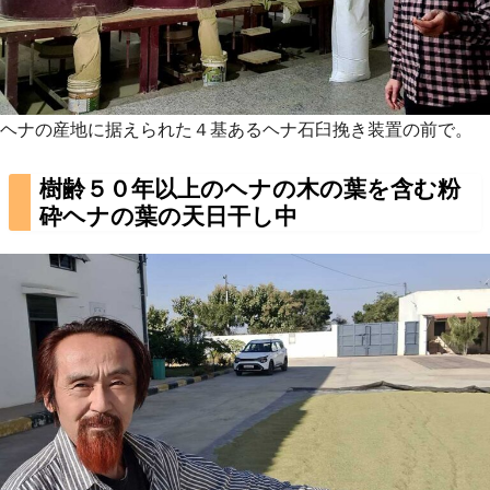
ヘナの産地に据えられた４基あるヘナ石臼挽き装置の前で。
樹齢５０年以上のヘナの木の葉を含む粉
砕ヘナの葉の天日干し中