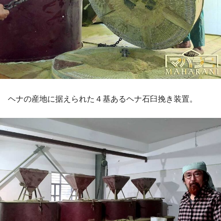
ヘナの産地に据えられた４基あるヘナ石臼挽き装置。