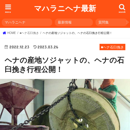
マハラニヘナ最新
menu
search
マハラニヘナ
最新情報
質問集
HOME
■ヘナ石臼挽き
ヘナの産地ソジャットの、ヘナの石臼挽き行程公開！
2022.12.23
2023.03.26
■ヘナ石臼挽き
ヘナの産地ソジャットの、ヘナの石
臼挽き行程公開！