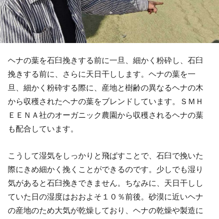
ヘナの葉を石臼挽きする前に一旦、細かく粉砕し、石臼
挽きする前に、さらに天日干しします。ヘナの葉を一
旦、細かく粉砕する際に、産地と樹齢の異なるヘナの木
から収穫されたヘナの葉をブレンドしています。ＳＭＨ
ＥＥＮＡ社のオーガニック農園から収穫されるヘナの葉
も配合しています。
こうして湿気をしっかりと飛ばすことで、石臼で挽いた
際にきめ細かく挽くことができるのです。少しでも湿り
気があると石臼挽きできません。ちなみに、天日干しし
ていた日の湿度はおおよそ１０％前後。砂漠に近いヘナ
の産地のため大気が乾燥しており、ヘナの乾燥や製造に