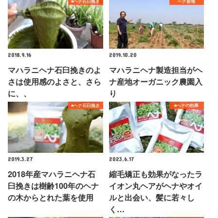
■ヘナ石臼挽き
ヘナ産地
2018.9.16
2019.10.20
マハラニヘナ石臼挽きのよ
マハラニヘナ製造担当がヘ
さは使用感のよさと、さら
ナ産地オーガニック農園入
に、、
り
■ヘナ石臼挽き
■ヘナの効果
2019.3.27
2023.6.17
2018年産マハラニヘナ石
縮毛矯正も効果がなったラ
臼挽きは樹齢100年のヘナ
イオン丸ヘアがヘナやオイ
の木からとれた葉を使用
ルと出会い、髪に若々し
く…