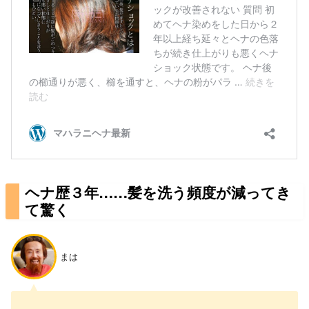
ヘナ歴３年……髪を洗う頻度が減ってき
て驚く
まは