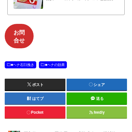
品。化学薬品ゼロ宣言の工場で生産。無添加・無
農薬。重金属検査済み。
お問
合せ
■ヘナ石臼挽き
■ヘナの効果
ポスト
シェア
はてブ
送る
Pocket
feedly