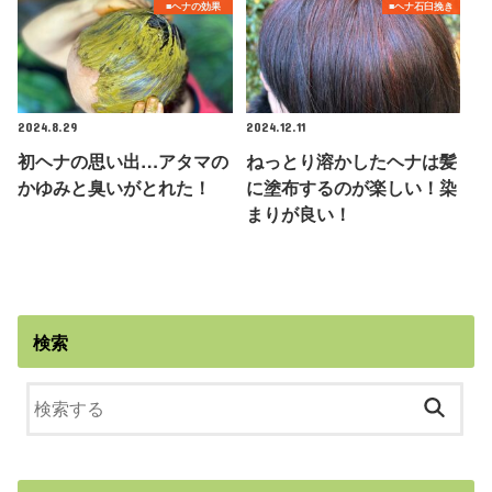
■ヘナの効果
■ヘナ石臼挽き
2024.8.29
2024.12.11
初ヘナの思い出…アタマの
ねっとり溶かしたヘナは髪
かゆみと臭いがとれた！
に塗布するのが楽しい！染
まりが良い！
検索