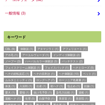
一般情報
(3)
キーワード
CBL
(9)
`体験談
(1)
アタマジラミ
(1)
アフェリエート
(1)
アホ毛
(1)
アーユルヴェーダ
(1)
インディゴ体験談
(2)
ノープー
(3)
ハーバルカラー体験談
(3)
パッチテスト
(2)
フェイスクリーム体験談
(1)
フェイスパック
(1)
ヘナとローズ
(5)
ヘナの好転反応
(1)
ヘナの目利き
(1)
ヘナ体験談
(10)
ペット
(1)
ムルタニミッティ
(1)
ロングヘア
(7)
ローソニア色素量
(1)
体臭
(1)
入浴剤
(1)
出産
(1)
初ヘナ
(1)
塩止め
(1)
妊娠
(1)
愛犬
(1)
愛猫
(1)
抜け毛予防
(1)
染毛力比較
(1)
湯船
(1)
湯船ヘナ
(1)
生理
(5)
白髪予防
(1)
美容室
(1)
美容院
(1)
自然乾燥
(4)
酢
(2)
酢止め
(2)
重金属
(3)
頭皮マッサージ
(1)