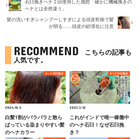
石臼挽きヘナ２回使用した感想「確かに機械挽きの
ヘナとは全然違う」
髪の洗いすぎシャンプーしすぎによる頭皮乾燥で髪
が弱る……頭皮の砂漠化に注意
RECOMMEND
こちらの記事も
人気です。
■ヘナ石臼挽き
■ヘナ石臼挽き
2024.10.5
2023.3.12
白髪1割がパラパラと散ら
これがインドで唯一稼働中
ばっている染まりやすい髪
のヘナ石臼！なぜ石臼挽
のヘナカラー
き？