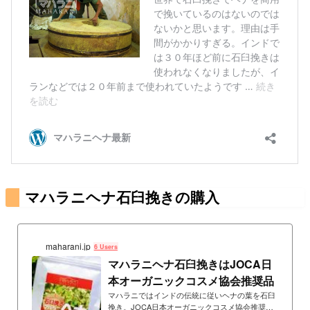
マハラニヘナ石臼挽きの購入
maharani.jp
6 Users
マハラニヘナ石臼挽きはJOCA日
本オーガニックコスメ協会推奨品
マハラニではインドの伝統に従いヘナの葉を石臼
挽き。JOCA日本オーガニックコスメ協会推奨