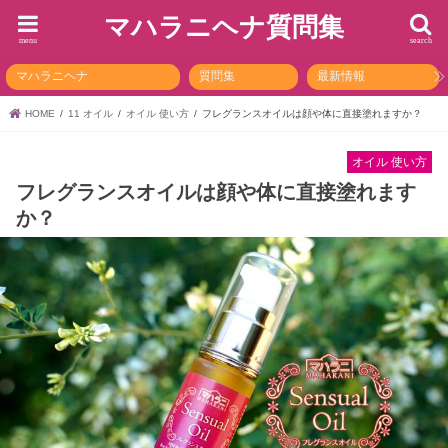
マハラニヘナ質問集
menu
search
マハラニヘナ
質問集
最新情報
HOME
11 オイル
オイル 使い方
フレグランスオイルは顔や体に直接塗れますか？
オイル 使い方
フレグランスオイルは顔や体に直接塗れます
か？