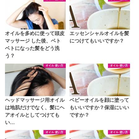
オイルを多めに使って頭皮
エッセンシャルオイルを髪
マッサージ した後、ベト
につけてもいいですか？
ベトになった髪をどう洗
う？
オイル 使い方
オイル 使い方
ヘッドマッサージ用オイル
ベビーオイルを顔に塗って
は地肌だけでなく、髪にヘ
もいいですか？保湿にいい
アオイルとしてつけても
ですか？
い…
オイル 使い方
オイル 使い方