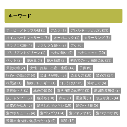
キーワード
アトピー／トラブル肌
(1)
アムラ
(1)
アレルギー／かぶれ
(23)
オイルヘッドマッサージ
(8)
オーガニック
(1)
カラーリング
(3)
サラサラな髪
(4)
サラサラな髪へ
(2)
フケ
(6)
ブリリアントグリーン
(1)
ヘナの匂い
(9)
ヘナショック
(10)
ペット
(2)
使用量
(4)
使用頻度
(2)
初めてのヘナ白髪染め
(23)
天使の輪
(2)
女性・妊娠・出産・生理
(14)
子供
(5)
暗めへの染め方
(4)
染まりが悪い
(8)
染まり方
(18)
染め方
(27)
根元染
(1)
植物アレルギー
(1)
汗／汗臭い
(6)
溶かし方
(6)
無農薬ヘナ
(1)
緑色の尿
(5)
置き時間染め時間
(3)
脂漏性皮膚炎
(2)
脱シャンプー
(2)
色落ち
(10)
赤み
(1)
重金属
(1)
頭皮が臭い
(4)
頭皮のかゆみ
(6)
髪きしむギシギシ
(10)
髪のハリ腰
(5)
髪のボリューム
(4)
髪ゴワゴワ
(14)
髪ツヤツヤ
(2)
髪バサバサ
(9)
髪頭皮油っぽい地肌べたつき
(9)
黒髪
(12)