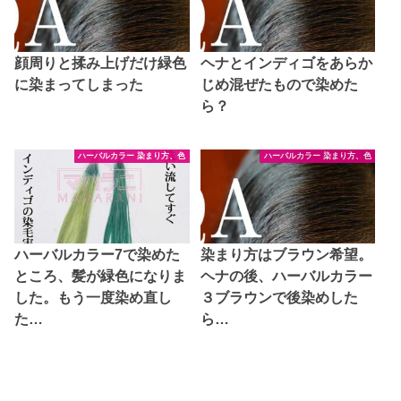
顔周りと揉み上げだけ緑色
ヘナとインディゴをあらか
に染まってしまった
じめ混ぜたもので染めた
ら？
ハーバルカラー 染まり方、色
ハーバルカラー 染まり方、色
ハーバルカラー7で染めた
染まり方はブラウン希望。
ところ、髪が緑色になりま
ヘナの後、ハーバルカラー
した。もう一度染め直し
３ブラウンで後染めした
た…
ら…