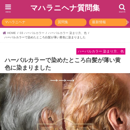
マハラニヘナ質問集
menu
search
マハラニヘナ
質問集
最新情報
HOME
03 ハーバルカラー
ハーバルカラー 染まり方、色
ハーバルカラーで染めたところ白髪が薄い黄色に染まりました
ハーバルカラー 染まり方、色
ハーバルカラーで染めたところ白髪が薄い黄
色に染まりました