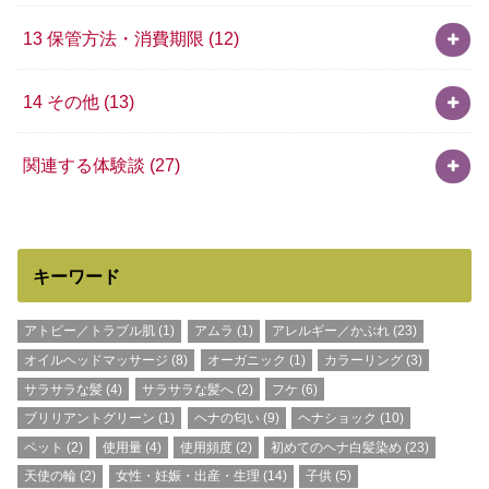
13 保管方法・消費期限
(12)
14 その他
(13)
関連する体験談
(27)
キーワード
アトピー／トラブル肌
(1)
アムラ
(1)
アレルギー／かぶれ
(23)
オイルヘッドマッサージ
(8)
オーガニック
(1)
カラーリング
(3)
サラサラな髪
(4)
サラサラな髪へ
(2)
フケ
(6)
ブリリアントグリーン
(1)
ヘナの匂い
(9)
ヘナショック
(10)
ペット
(2)
使用量
(4)
使用頻度
(2)
初めてのヘナ白髪染め
(23)
天使の輪
(2)
女性・妊娠・出産・生理
(14)
子供
(5)