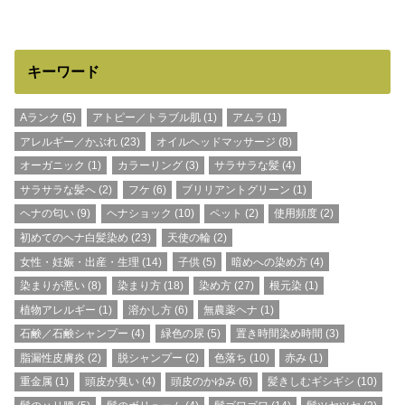
キーワード
Aランク
(5)
アトピー／トラブル肌
(1)
アムラ
(1)
アレルギー／かぶれ
(23)
オイルヘッドマッサージ
(8)
オーガニック
(1)
カラーリング
(3)
サラサラな髪
(4)
サラサラな髪へ
(2)
フケ
(6)
ブリリアントグリーン
(1)
ヘナの匂い
(9)
ヘナショック
(10)
ペット
(2)
使用頻度
(2)
初めてのヘナ白髪染め
(23)
天使の輪
(2)
女性・妊娠・出産・生理
(14)
子供
(5)
暗めへの染め方
(4)
染まりが悪い
(8)
染まり方
(18)
染め方
(27)
根元染
(1)
植物アレルギー
(1)
溶かし方
(6)
無農薬ヘナ
(1)
石鹸／石鹸シャンプー
(4)
緑色の尿
(5)
置き時間染め時間
(3)
脂漏性皮膚炎
(2)
脱シャンプー
(2)
色落ち
(10)
赤み
(1)
重金属
(1)
頭皮が臭い
(4)
頭皮のかゆみ
(6)
髪きしむギシギシ
(10)