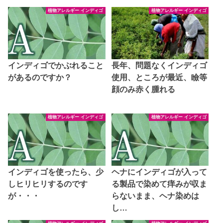
植物アレルギー インディゴ
植物アレルギー インディゴ
インディゴでかぶれること
長年、問題なくインディゴ
があるのですか？
使用、ところが最近、瞼等
顔のみ赤く腫れる
植物アレルギー インディゴ
植物アレルギー インディゴ
インディゴを使ったら、少
ヘナにインディゴが入って
しヒリヒリするのです
る製品で染めて痒みが収ま
が・・・
らないまま、ヘナ染めは
し…