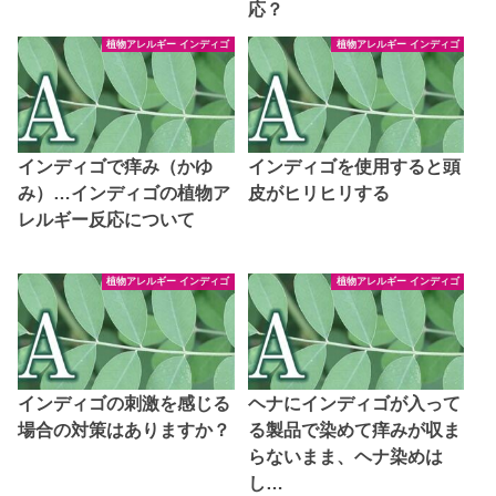
応？
植物アレルギー インディゴ
植物アレルギー インディゴ
インディゴで痒み（かゆ
インディゴを使用すると頭
み）…インディゴの植物ア
皮がヒリヒリする
レルギー反応について
植物アレルギー インディゴ
植物アレルギー インディゴ
インディゴの刺激を感じる
ヘナにインディゴが入って
場合の対策はありますか？
る製品で染めて痒みが収ま
らないまま、ヘナ染めは
し…