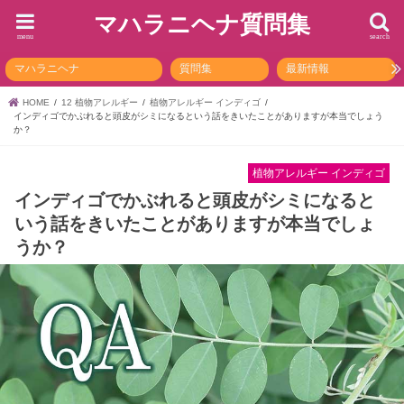
マハラニヘナ質問集
menu
search
マハラニヘナ
質問集
最新情報
HOME
12 植物アレルギー
植物アレルギー インディゴ
インディゴでかぶれると頭皮がシミになるという話をきいたことがありますが本当でしょう
か？
植物アレルギー インディゴ
インディゴでかぶれると頭皮がシミになると
いう話をきいたことがありますが本当でしょ
うか？