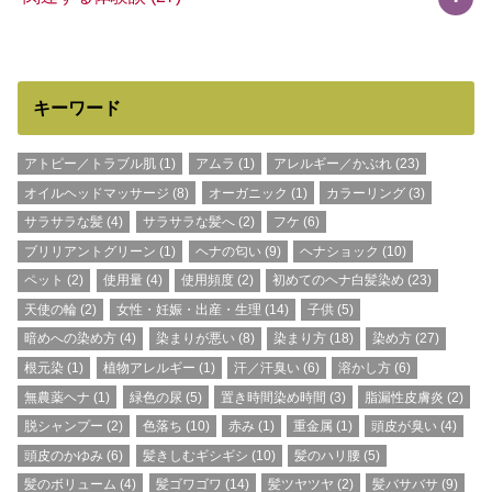
キーワード
アトピー／トラブル肌
(1)
アムラ
(1)
アレルギー／かぶれ
(23)
オイルヘッドマッサージ
(8)
オーガニック
(1)
カラーリング
(3)
サラサラな髪
(4)
サラサラな髪へ
(2)
フケ
(6)
ブリリアントグリーン
(1)
ヘナの匂い
(9)
ヘナショック
(10)
ペット
(2)
使用量
(4)
使用頻度
(2)
初めてのヘナ白髪染め
(23)
天使の輪
(2)
女性・妊娠・出産・生理
(14)
子供
(5)
暗めへの染め方
(4)
染まりが悪い
(8)
染まり方
(18)
染め方
(27)
根元染
(1)
植物アレルギー
(1)
汗／汗臭い
(6)
溶かし方
(6)
無農薬ヘナ
(1)
緑色の尿
(5)
置き時間染め時間
(3)
脂漏性皮膚炎
(2)
脱シャンプー
(2)
色落ち
(10)
赤み
(1)
重金属
(1)
頭皮が臭い
(4)
頭皮のかゆみ
(6)
髪きしむギシギシ
(10)
髪のハリ腰
(5)
髪のボリューム
(4)
髪ゴワゴワ
(14)
髪ツヤツヤ
(2)
髪バサバサ
(9)