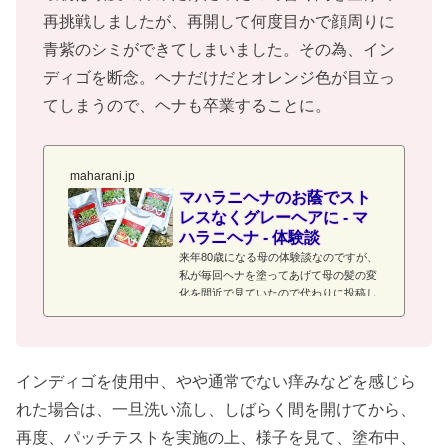
再挑戦しましたが、再開して何度目かで顔周りに
青紫のシミができてしまいました。その為、イン
ディゴを断念。ヘナだけだとオレンジ色が目立っ
てしまうので、ヘナも卒業することに。
maharani.jp
マハラニヘナのお蔭でスト
レスなくグレーヘアに - マ
ハラニヘナ - 体験談
来年80歳になる母の体験談なのですが、
私が毎回ヘナを塗ってあげて母の髪の変
化を間近で見ていたので代わりに投稿し
ます。母は元々、少しでも白髪が見える
のが嫌だと言い、白髪染めで真っ黒に染
めていました。が、その悪影響か髪が少
なくなっていき、しかも猫っ毛で地肌が
インディゴを使用中、やや通常でない痒みなどを感じら
透けて見えるように。本人はとても気に
していましたが、せっせと白髪染めを続
れた場合は、一旦洗い流し、しばらく間を開けてから、
けました。私は先にマハラニヘナを使い
再度、パッチテストを実施の上、様子を見て、塗布中、
始めて髪と地肌にいいと実感していたの