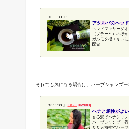
maharani.jp
アタルバのヘッド
ヘッドマッサージオ
（ブラーミ）のほか
ガルモタ根エキスに
配合
それでも気になる場合は、ハーブシャンプー
maharani.jp
3 Users
5 Pockets
ヘナと相性がよい
香る髪でヘナシャン
ハーブシャンプー香
００％植物性ハーブ