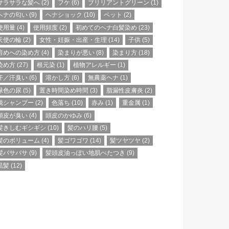
サラサラな髪へ
(2)
フケ
(6)
ブリリアントグリーン
(1)
ヘナの匂い
(9)
ヘナショック
(10)
ペット
(2)
使用量
(4)
使用頻度
(2)
初めてのヘナ白髪染め
(23)
天使の輪
(2)
女性・妊娠・出産・生理
(14)
子供
(5)
暗めへの染め方
(4)
染まりが悪い
(8)
染まり方
(18)
染め方
(27)
根元染
(1)
植物アレルギー
(1)
汗／汗臭い
(6)
溶かし方
(6)
無農薬ヘナ
(1)
緑色の尿
(5)
置き時間染め時間
(3)
脂漏性皮膚炎
(2)
脱シャンプー
(2)
色落ち
(10)
赤み
(1)
重金属
(1)
頭皮が臭い
(4)
頭皮のかゆみ
(6)
髪きしむギシギシ
(10)
髪のハリ腰
(5)
髪のボリューム
(4)
髪ゴワゴワ
(14)
髪ツヤツヤ
(2)
髪バサバサ
(9)
髪頭皮油っぽい地肌べたつき
(9)
黒髪
(12)