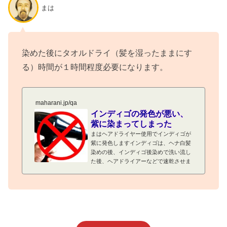
けても濃く染まりません。上の写真で１
まは
時間と１時間半は逆に発色が弱くなって
います。一回に長く染めるよりも、適切
な染め時間、３０分～程度を染め、繰り
返して染めることで濃く染まります！イ
ンディゴは繰り返し染めでしっかり濃く
染めた後にタオルドライ（髪を湿ったままにす
染める！まず、インディゴで白髪...
る）時間が１時間程度必要になります。
maharani.jp/qa
インディゴの発色が悪い、
紫に染まってしまった
まはヘアドライヤー使用でインディゴが
紫に発色しますインディゴは、ヘナ白髪
染めの後、インディゴ後染めで洗い流し
た後、ヘアドライアーなどで速乾させま
すと、紫に発色します。それが下の写真
の左、紫に発色する白髪束です。上の白
髪束は、同じようにインディゴの水溶液
に漬け置き、洗い流して、Ａはドライヤ
ーなどで速乾させたもの、Ｂは湿らせた
まま放置したものを、その翌日に発色を
比較したものです。ヘアドライヤーなど