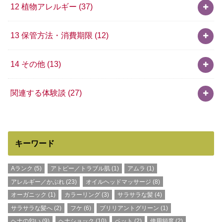
12 植物アレルギー
(37)
13 保管方法・消費期限
(12)
14 その他
(13)
関連する体験談
(27)
キーワード
Aランク
(5)
アトピー／トラブル肌
(1)
アムラ
(1)
アレルギー／かぶれ
(23)
オイルヘッドマッサージ
(8)
オーガニック
(1)
カラーリング
(3)
サラサラな髪
(4)
サラサラな髪へ
(2)
フケ
(6)
ブリリアントグリーン
(1)
ヘナの匂い
(9)
ヘナショック
(10)
ペット
(2)
使用頻度
(2)