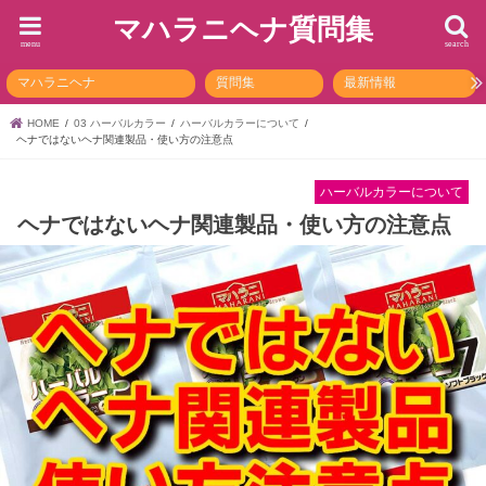
マハラニヘナ質問集
menu
search
マハラニヘナ
質問集
最新情報
HOME
03 ハーバルカラー
ハーバルカラーについて
ヘナではないヘナ関連製品・使い方の注意点
ハーバルカラーについて
ヘナではないヘナ関連製品・使い方の注意点