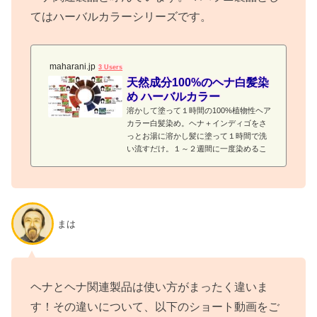
てはハーバルカラーシリーズです。
maharani.jp
3 Users
天然成分100%のヘナ白髪染
め ハーバルカラー
溶かして塗って１時間の100%植物性ヘア
カラー白髪染め。ヘナ＋インディゴをさ
っとお湯に溶かし髪に塗って１時間で洗
い流すだけ。１～２週間に一度染めるこ
とで美しい髪を維持できます。
まは
ヘナとヘナ関連製品は使い方がまったく違いま
す！その違いについて、以下のショート動画をご