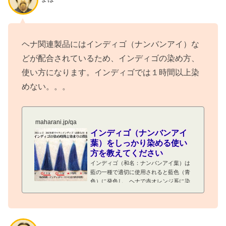
ヘナ関連製品にはインディゴ（ナンバンアイ）な
どが配合されているため、インディゴの染め方、
使い方になります。インディゴでは１時間以上染
めない。。。
maharani.jp/qa
インディゴ（ナンバンアイ
葉）をしっかり染める使い
方を教えてください
インディゴ（和名：ナンバンアイ葉）は
藍の一種で適切に使用されると藍色（青
色）に発色し、ヘナで赤オレンジ系に染
まった白髪を茶系～ほぼ黒に仕上げま
す。インディゴは長く染めても濃く染ま
らない！インディゴの適切な染め時間は
３０分～４５分程度で、それ以上染め続