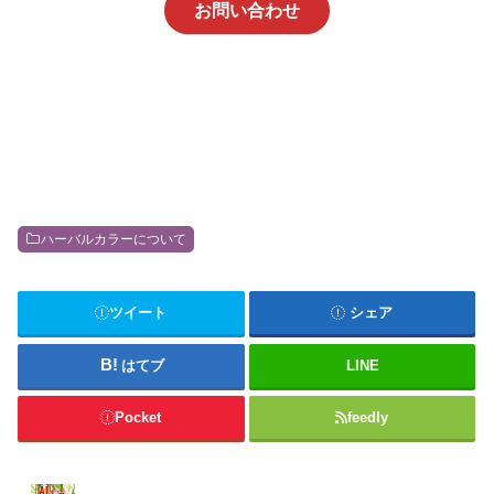
お問い合わせ
で速乾させた場合は、紫発色になりま
す。インディゴが藍色、青色に発色する
プロセスを知ってください。イン...
ハーバルカラーについて
ツイート
シェア
はてブ
LINE
Pocket
feedly